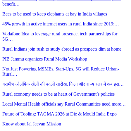
benefit…
Bees to be used to keep elephants at bay in India villages
45% growth in active internet users in rural India since 2019:…
Vodafone Idea to leverage rural presence, tech partnerships for
5G…
Rural Indians join rush to study abroad as prospects dim at home
PIB Jammu organizes Rural Media Workshop
Not Just Powering MSMEs, Start-Ups, 5G will Reduce Urban-
Rural…
ग्रामीण ओलंपिक खेलों की बदली तारीख, जिला और राज्य स्तर में अब इस…
Rural economy needs to be at heart of Government’s policies
Local Mental Health officials say Rural Communities need more…
Future of Tooling: TAGMA 2026 at Die & Mould India Expo
Know about Jal Jeevan Mission