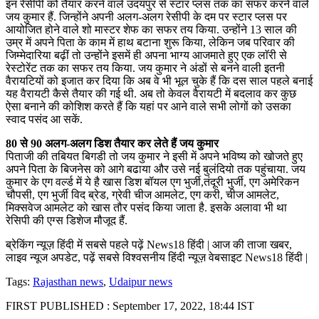
इन रेसीपी को तैयार करने वाले उदयपुर से स्टार प्लस तक का सफर करने वाले
जय कुमार हैं. जिन्होंने अपनी अलग-अलग रेसीपी के दम पर स्टार प्लस पर
आयोजित होने वाले शो मास्टर शेफ का सफर तय किया. उन्होंने 13 साल की
उम्र में अपने पिता के काम में हाथ बटाना शुरू किया, लेकिन जब परिवार की
जिम्मेदारिया बढ़ीं तो उन्होंने इसमें ही अपना भाग्य आजमाते हुए एक लाॅरी से
रेस्टोरेंट तक का सफर तय किया. जय कुमार ने अंडों से बनने वाली इतनी
वैरायटियों को इजात कर दिया कि अब वे भी भूल चुके हैं कि दस साल पहले बनाई
यह वैरायटी कैसे तैयार की गई थी. अब तो केवल वैरायटी में बदलाव कर कुछ
ऐसा बनाने की कोशिश करते हैं कि यहां पर आने वाले सभी लोगों को उसका
स्वाद पसंद आ सकें.
80 से 90 अलग-अलग डिश तैयार कर लेते हैं जय कुमार
पिताजी की तबियत बिगडी तो जय कुमार ने इसी में अपने भविष्य को खोजते हुए
अपने पिता के बिजनेस को आगे बढाया और उसे नई बुलंदियो तक पहुंचाया. जय
कुमार के एग वर्ल्ड में ये है खास डिश बॉयल एग भुर्जी,तंदूरी भुर्जी, एग अमेरिकन
चौपसी, एग भुर्जी विद ब्रेड, ग्रेवी चीज आमलेट, एग करी, चीज आमलेट,
मिक्सवेज आमलेट को खास तौर पसंद किया जाता है. इसके अलावा भी था
रेसिपी की एग्स डिशेज मौजूद हैं.
ब्रेकिंग न्यूज़ हिंदी में सबसे पहले पढ़ें News18 हिंदी | आज की ताजा खबर,
लाइव न्यूज अपडेट, पढ़ें सबसे विश्वसनीय हिंदी न्यूज़ वेबसाइट News18 हिंदी |
Tags:
Rajasthan news
,
Udaipur news
FIRST PUBLISHED :
September 17, 2022, 18:44 IST