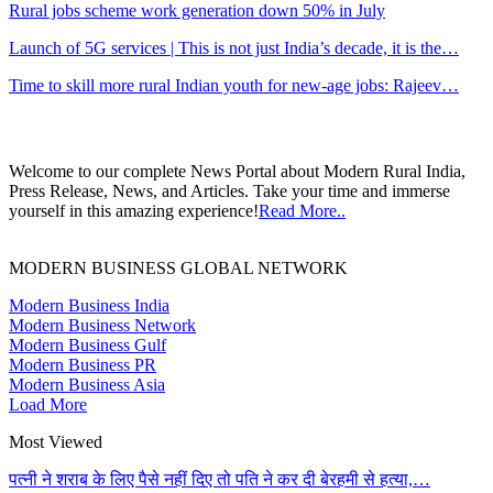
Rural jobs scheme work generation down 50% in July
Launch of 5G services | This is not just India’s decade, it is the…
Time to skill more rural Indian youth for new-age jobs: Rajeev…
Welcome to our complete News Portal about Modern Rural India,
Press Release, News, and Articles. Take your time and immerse
yourself in this amazing experience!
Read More..
MODERN BUSINESS GLOBAL NETWORK
Modern Business India
Modern Business Network
Modern Business Gulf
Modern Business PR
Modern Business Asia
Load More
Most Viewed
पत्नी ने शराब के लिए पैसे नहीं दिए तो पति ने कर दी बेरहमी से हत्या,…