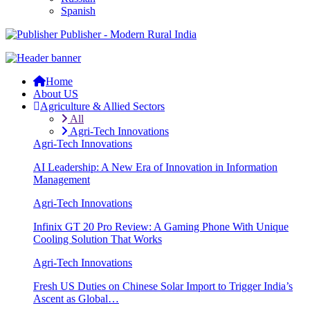
Spanish
Publisher - Modern Rural India
Home
About US
Agriculture & Allied Sectors
All
Agri-Tech Innovations
Agri-Tech Innovations
AI Leadership: A New Era of Innovation in Information
Management
Agri-Tech Innovations
Infinix GT 20 Pro Review: A Gaming Phone With Unique
Cooling Solution That Works
Agri-Tech Innovations
Fresh US Duties on Chinese Solar Import to Trigger India’s
Ascent as Global…