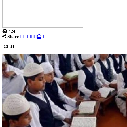
424
Share
[ad_1]