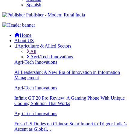
Spanish
Publisher - Modern Rural India
Home
About US
Agriculture & Allied Sectors
All
Agri-Tech Innovations
Agri-Tech Innovations
AI Leadership: A New Era of Innovation in Information
Management
Agri-Tech Innovations
Infinix GT 20 Pro Review: A Gaming Phone With Unique
Cooling Solution That Works
Agri-Tech Innovations
Fresh US Duties on Chinese Solar Import to Trigger India’s
Ascent as Global…