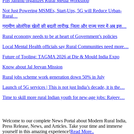
PIB Jammu organizes Rural Media Workshop
Not Just Powering MSMEs, Start-Ups, 5G will Reduce Urban-
Rural…
ग्रामीण ओलंपिक खेलों की बदली तारीख, जिला और राज्य स्तर में अब इस…
Rural economy needs to be at heart of Government’s policies
Local Mental Health officials say Rural Communities need more…
Future of Tooling: TAGMA 2026 at Die & Mould India Expo
Know about Jal Jeevan Mission
Rural jobs scheme work generation down 50% in July
Launch of 5G services | This is not just India’s decade, it is the…
Time to skill more rural Indian youth for new-age jobs: Rajeev…
Welcome to our complete News Portal about Modern Rural India,
Press Release, News, and Articles. Take your time and immerse
yourself in this amazing experience!
Read More..