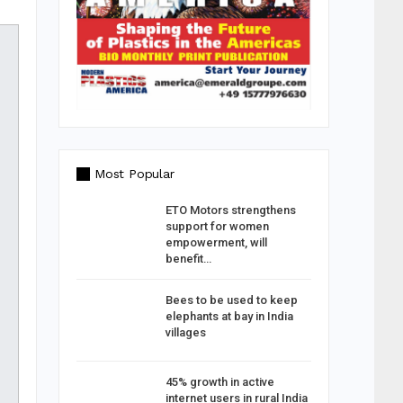
Most Popular
g: TAGMA
ETO Motors strengthens
ld India
support for women
empowerment, will
benefit…
Jeevan
Bees to be used to keep
elephants at bay in India
villages
me work
45% growth in active
 50% in
internet users in rural India