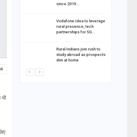
since 2019:…
vices |
Vodafone Idea to leverage
dia’s
rural presence, tech
…
partnerships for 5G…
 rural
Rural Indians join rush to
 new-age
study abroad as prospects
dim at home
56
ज भी
लिए