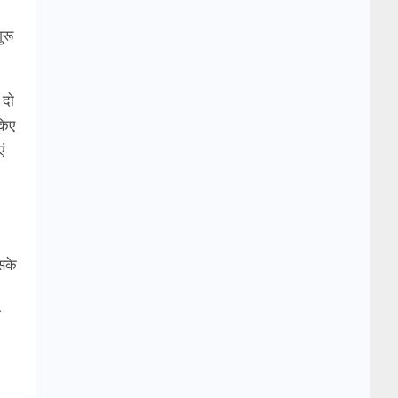
ुरू
 दो
किए
ं
सके
ी