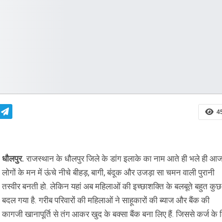
July
Launch of 5G ser
This is not just In
decade, it is the
Time to skill more
Indian youth for
jobs: Rajeev…
4
धौलपुर.
राजस्थान के धौलपुर जिले के डांग इलाके का नाम आते ही भले ही आ
लोगों के मन में ऊंचे नीचे बीहड़, बागी, बंदूक और उजड़ा सा चमन वाली पुरानी
तस्वीर बनती हो. लेकिन यहां अब महिलाओं की इच्छाशक्ति के बलबूते बहुत कुछ
बदल गया है. गरीब परिवारों की महिलाओं ने साहूकारों की ब्याज और बैंक की
कागजी खानापूर्ति से तंग आकर खुद के बक्सा बैंक बना लिए हैं. जिससे कर्ज के 