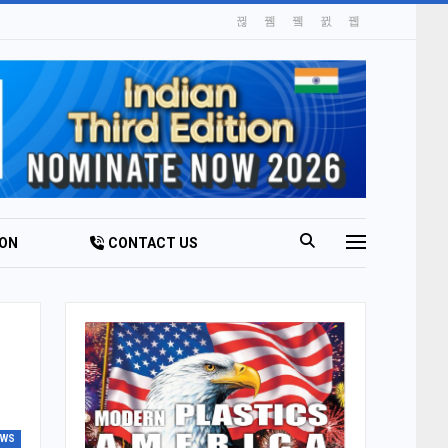
ION
CONTACT US
L-BEING
EWS