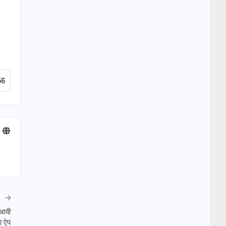
56
 आयी
ा ऐप