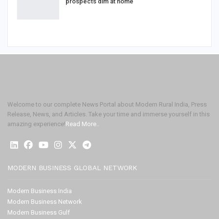
prospects dim at home
Welcome to our complete News Portal about Modern Rural India, Press
Release, News, and Articles. Take your time and immerse yourself in this
amazing experience!
Read More..
MODERN BUSINESS GLOBAL NETWORK
Modern Business India
Modern Business Network
Modern Business Gulf