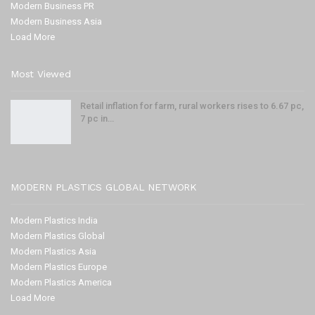
Modern Business PR
Modern Business Asia
Load More
Most Viewed
Retail inflation for farm, rural workers rises to 6.67 pc,
7 pc in…
MODERN PLASTICS GLOBAL NETWORK
Modern Plastics India
Modern Plastics Global
Modern Plastics Asia
Modern Plastics Europe
Modern Plastics America
Load More