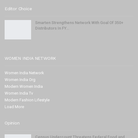
Editor Choice
Smarten Strengthens Network With Goal Of 350+
Distributors In FY…
WOMEN INDIA NETWORK
Women India Network
Women India Org
Modern Women India
Women India Tv
Modern Fashion Lifestyle
Load More
Opinion
Census Undercount Threatens Federal Food and