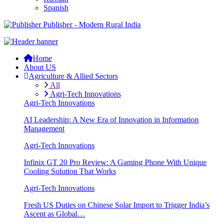
Spanish
Publisher - Modern Rural India
Home
About US
Agriculture & Allied Sectors
All
Agri-Tech Innovations
Agri-Tech Innovations
AI Leadership: A New Era of Innovation in Information
Management
Agri-Tech Innovations
Infinix GT 20 Pro Review: A Gaming Phone With Unique
Cooling Solution That Works
Agri-Tech Innovations
Fresh US Duties on Chinese Solar Import to Trigger India’s
Ascent as Global…