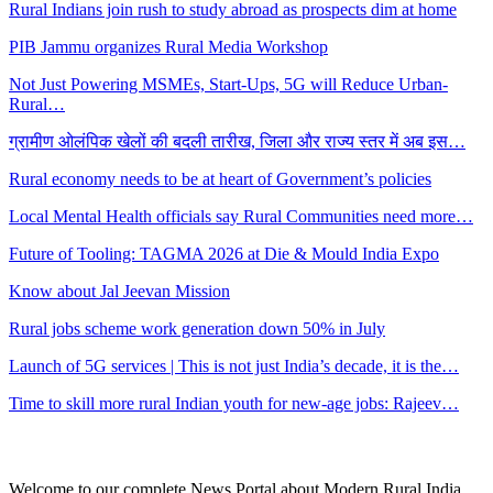
Rural Indians join rush to study abroad as prospects dim at home
PIB Jammu organizes Rural Media Workshop
Not Just Powering MSMEs, Start-Ups, 5G will Reduce Urban-
Rural…
ग्रामीण ओलंपिक खेलों की बदली तारीख, जिला और राज्य स्तर में अब इस…
Rural economy needs to be at heart of Government’s policies
Local Mental Health officials say Rural Communities need more…
Future of Tooling: TAGMA 2026 at Die & Mould India Expo
Know about Jal Jeevan Mission
Rural jobs scheme work generation down 50% in July
Launch of 5G services | This is not just India’s decade, it is the…
Time to skill more rural Indian youth for new-age jobs: Rajeev…
Welcome to our complete News Portal about Modern Rural India,