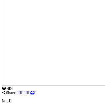
484
Share
[ad_1]