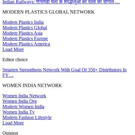
Indian Railways: गोगामेडी मेला के श्रद्धालुओं को रेलवे की सौगात,…
MODERN PLASTICS GLOBAL NETWORK
Modern Plastics India
Modern Plastics Global
Modern Plastics Asia
Modern Plastics Europe
Modern Plastics America
Load More
Editor choice
Smarten Strengthens Network With Goal Of 350+ Distributors In
FY…
WOMEN INDIA NETWORK
Women India Network
Women India Org
Modern Women India
Women India Tv
Modern Fashion Lifestyle
Load More
Opinion