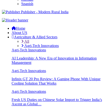
Spanish
Publisher - Modern Rural India
Home
About US
Agriculture & Allied Sectors
All
Agri-Tech Innovations
Agri-Tech Innovations
AI Leadership: A New Era of Innovation in Information
Management
Agri-Tech Innovations
Infinix GT 20 Pro Review: A Gaming Phone With Unique
Cooling Solution That Works
Agri-Tech Innovations
Fresh US Duties on Chinese Solar Import to Trigger India’s
Ascent as Global…