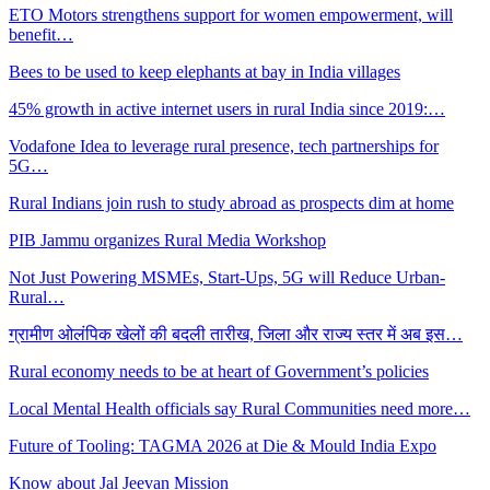
ETO Motors strengthens support for women empowerment, will
benefit…
Bees to be used to keep elephants at bay in India villages
45% growth in active internet users in rural India since 2019:…
Vodafone Idea to leverage rural presence, tech partnerships for
5G…
Rural Indians join rush to study abroad as prospects dim at home
PIB Jammu organizes Rural Media Workshop
Not Just Powering MSMEs, Start-Ups, 5G will Reduce Urban-
Rural…
ग्रामीण ओलंपिक खेलों की बदली तारीख, जिला और राज्य स्तर में अब इस…
Rural economy needs to be at heart of Government’s policies
Local Mental Health officials say Rural Communities need more…
Future of Tooling: TAGMA 2026 at Die & Mould India Expo
Know about Jal Jeevan Mission