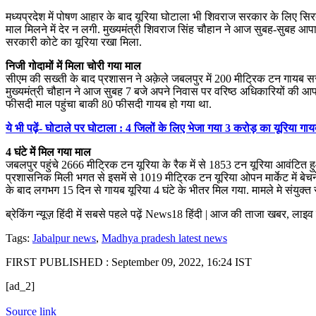
मध्यप्रदेश में पोषण आहार के बाद यूरिया घोटाला भी शिवराज सरकार के लिए सिरद
माल मिलने में देर न लगी. मुख्यमंत्री शिवराज सिंह चौहान ने आज सुबह-सुबह आप
सरकारी कोटे का यूरिया रखा मिला.
निजी गोदामों में मिला चोरी गया माल
सीएम की सख्ती के बाद प्रशासन ने अक़ेले जबलपुर में 200 मीट्रिक टन गायब सर
मुख्यमंत्री चौहान ने आज सुबह 7 बजे अपने निवास पर वरिष्ठ अधिकारियों की आपात
फीसदी माल पहुंचा बाकी 80 फीसदी गायब हो गया था.
ये भी पढ़ें- घोटाले पर घोटाला : 4 जिलों के लिए भेजा गया 3 करोड़ का यूरिया गा
4 घंटे में मिल गया माल
जबलपुर पहुंचे 2666 मीट्रिक टन यूरिया के रैक में से 1853 टन यूरिया आवंटित
प्रशासनिक मिली भगत से इसमें से 1019 मीट्रिक टन यूरिया ओपन मार्केट में बेच
के बाद लगभग 15 दिन से गायब यूरिया 4 घंटे के भीतर मिल गया. मामले मे संयुक्
ब्रेकिंग न्यूज़ हिंदी में सबसे पहले पढ़ें News18 हिंदी | आज की ताजा खबर, लाइ
Tags:
Jabalpur news
,
Madhya pradesh latest news
FIRST PUBLISHED :
September 09, 2022, 16:24 IST
[ad_2]
Source link