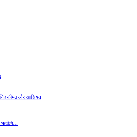
र
, जानिए कीमत और खासियत
ं भटकेंगे…