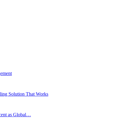
gement
ing Solution That Works
scent as Global…