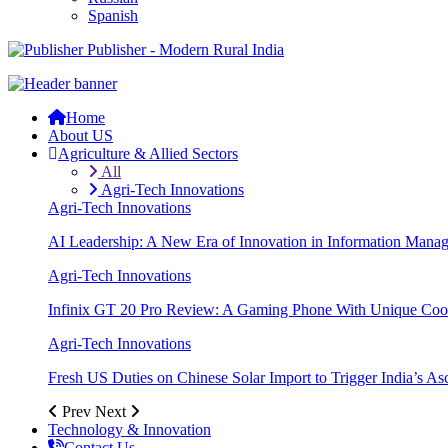
Spanish
Publisher - Modern Rural India
Home
About US
Agriculture & Allied Sectors
All
Agri-Tech Innovations
Agri-Tech Innovations
AI Leadership: A New Era of Innovation in Information Mana
Agri-Tech Innovations
Infinix GT 20 Pro Review: A Gaming Phone With Unique Cool
Agri-Tech Innovations
Fresh US Duties on Chinese Solar Import to Trigger India’s A
Prev
Next
Technology & Innovation
Contact Us