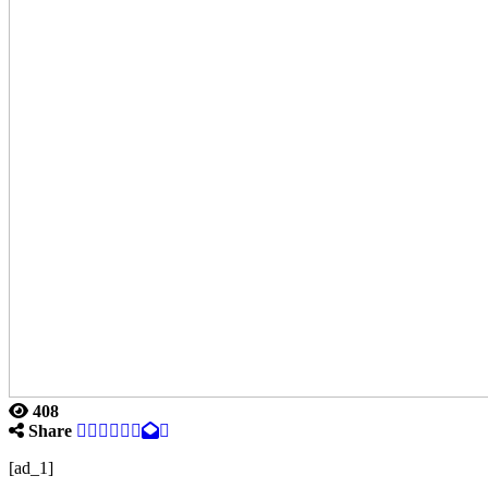
408
Share
[ad_1]