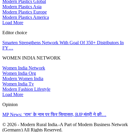
Modern Plastics Global
Modern Plastics Asia
Modern Plastics Europe
Modern Plastics America
Load More
Editor choice
Smarten Strengthens Network With Goal Of 350+ Distributors In
FY…
WOMEN INDIA NETWORK
Women India Network
Women India Org
Modern Women India
Women India Tv
Modern Fashion Lifestyle
Load More
Opinion
MP News: ‘राम’ के नाम पर फिर सियासत, BJP मंत्री ने की…
© 2026 - Modern Rural India.-A Part of Modern Business Network
(Germany) All Rights Reserved.