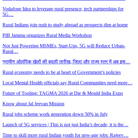
Vodafone Idea to leverage rural presence, tech partnerships for
5G…
Rural Indians join rush to study abroad as prospects dim at home
PIB Jammu organizes Rural Media Workshop
Not Just Powering MSMEs, Start-Ups, 5G will Reduce Urban-
Rural…
ग्रामीण ओलंपिक खेलों की बदली तारीख, जिला और राज्य स्तर में अब इस…
Rural economy needs to be at heart of Government’s policies
Local Mental Health officials say Rural Communities need more…
Future of Tooling: TAGMA 2026 at Die & Mould India Expo
Know about Jal Jeevan Mission
Rural jobs scheme work generation down 50% in July
Launch of 5G services | This is not just India’s decade, it is the…
Time to skill more rural Indian youth for new-age jobs: Rajeev…