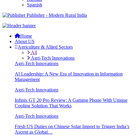
Spanish
Publisher - Modern Rural India
Home
About US
Agriculture & Allied Sectors
All
Agri-Tech Innovations
Agri-Tech Innovations
AI Leadership: A New Era of Innovation in Information
Management
Agri-Tech Innovations
Infinix GT 20 Pro Review: A Gaming Phone With Unique
Cooling Solution That Works
Agri-Tech Innovations
Fresh US Duties on Chinese Solar Import to Trigger India’s
Ascent as Global…