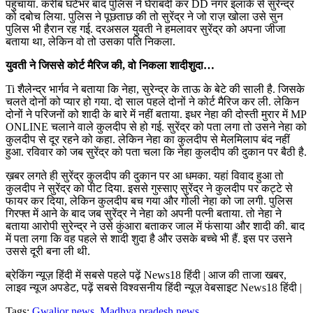
पहुंचाया. करीब घंटेभर बाद पुलिस ने घेराबंदी कर DD नगर इलाके से सुरेन्द्र
को दबोच लिया. पुलिस ने पूछताछ की तो सुरेंद्र ने जो राज़ खोला उसे सुन
पुलिस भी हैरान रह गई. दरअसल युवती ने हमलावर सुरेंद्र को अपना जीजा
बताया था, लेकिन वो तो उसका पति निकला.
युवती ने जिससे कोर्ट मैरिज की, वो निकला शादीशुदा…
Ti शैलेन्द्र भार्गव ने बताया कि नेहा, सुरेन्द्र के ताऊ के बेटे की साली है. जिसके
चलते दोनों को प्यार हो गया. दो साल पहले दोनों ने कोर्ट मैरिज कर ली. लेकिन
दोनों ने परिजनों को शादी के बारे में नहीं बताया. इधर नेहा की दोस्ती मुरार में MP
ONLINE चलाने वाले कुलदीप से हो गई. सुरेंद्र को पता लगा तो उसने नेहा को
कुलदीप से दूर रहने को कहा. लेकिन नेहा का कुलदीप से मेलमिलाप बंद नहीं
हुआ. रविवार को जब सुरेंद्र को पता चला कि नेहा कुलदीप की दुकान पर बैठी है.
ख़बर लगते ही सुरेंद्र कुलदीप की दुकान पर आ धमका. यहां विवाद हुआ तो
कुलदीप ने सुरेंद्र को पीट दिया. इससे गुस्साए सुरेंद्र ने कुलदीप पर कट्टे से
फायर कर दिया, लेकिन कुलदीप बच गया और गोली नेहा को जा लगी. पुलिस
गिरफ्त में आने के बाद जब सुरेंद्र ने नेहा को अपनी पत्नी बताया. तो नेहा ने
बताया आरोपी सुरेन्द्र ने उसे कुंआरा बताकर जाल में फंसाया और शादी की. बाद
में पता लगा कि वह पहले से शादी शुदा है और उसके बच्चे भी हैं. इस पर उसने
उससे दूरी बना ली थी.
ब्रेकिंग न्यूज़ हिंदी में सबसे पहले पढ़ें News18 हिंदी | आज की ताजा खबर,
लाइव न्यूज अपडेट, पढ़ें सबसे विश्वसनीय हिंदी न्यूज़ वेबसाइट News18 हिंदी |
Tags:
Gwalior news
,
Madhya pradesh news