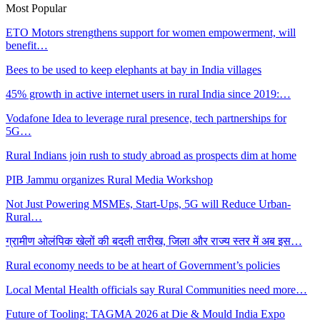
Most Popular
ETO Motors strengthens support for women empowerment, will
benefit…
Bees to be used to keep elephants at bay in India villages
45% growth in active internet users in rural India since 2019:…
Vodafone Idea to leverage rural presence, tech partnerships for
5G…
Rural Indians join rush to study abroad as prospects dim at home
PIB Jammu organizes Rural Media Workshop
Not Just Powering MSMEs, Start-Ups, 5G will Reduce Urban-
Rural…
ग्रामीण ओलंपिक खेलों की बदली तारीख, जिला और राज्य स्तर में अब इस…
Rural economy needs to be at heart of Government’s policies
Local Mental Health officials say Rural Communities need more…
Future of Tooling: TAGMA 2026 at Die & Mould India Expo