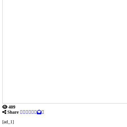
409
Share
[ad_1]