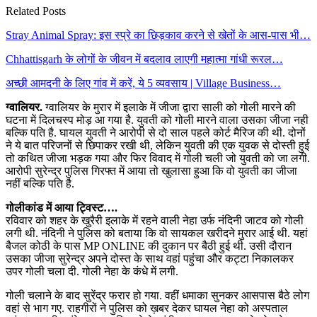
Related Posts
Stray Animal Spray: इस स्प्रे का छिड़काव करने से खेतों के आस-पास भी…
Chhattisgarh के लोगों के जीवन में बदलाव लाएगी महात्मा गांधी रूरल…
अच्छी आमदनी के लिए गांव में करें, ये 5 व्यवसाय | Village Business…
ग्वालियर.
ग्वालियर के मुरार में इलाके में जीजा द्वारा साली को गोली मारने की
घटना में दिलचस्प मोड़ आ गया है. युवती को गोली मारने वाला उसका जीजा नही
बल्कि पति है. घायल युवती ने आरोपी से दो साल पहले कोर्ट मैरिज की थी. दोनों
ने ये बात परिजनों से छिपाकर रखी थी, लेकिन युवती की एक युवक से दोस्ती हुई
तो कथित जीजा भड़क गया और फिर विवाद में गोली चली जो युवती को जा लगी.
आरोपी सुरेन्द्र पुलिस गिरफ्त में आया तो खुलासा हुआ कि वो युवती का जीजा
नहीं बल्कि पति है.
गोलीकांड में आया ट्विस्ट….
रविवार को शहर के खुरैरी इलाके में रहने वाली नेहा उर्फ नंदिनी जाटव को गोली
लगी थी. नंदिनी ने पुलिस को बताया कि वो सायकल खरीदने मुरार आई थी. यहां
बैजल कोठी के पास MP ONLINE की दुकान पर बैठी हुई थी. उसी दौरान
उसका जीजा सुरेन्द्र अपने दोस्त के साथ वहां पहुंचा और कट्टा निकालकर
उपर गोली चला दी. गोली नेहा के कंधे में लगी.
गोली चलाने के बाद सुरेंद्र फरार हो गया. वहीं धमाका सुनकर आसपास बैठे लोग
वहां से भाग गए. राहगीरों ने पुलिस को ख़बर देकर घायल नेहा को अस्पताल