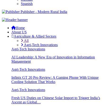
Spanish
Publisher - Modern Rural India
Home
About US
Agriculture & Allied Sectors
All
Agri-Tech Innovations
Agri-Tech Innovations
AI Leadership: A New Era of Innovation in Information
Management
Agri-Tech Innovations
Infinix GT 20 Pro Review: A Gaming Phone With Unique
Cooling Solution That Works
Agri-Tech Innovations
Fresh US Duties on Chinese Solar Import to Trigger India’s
Ascent as Global…