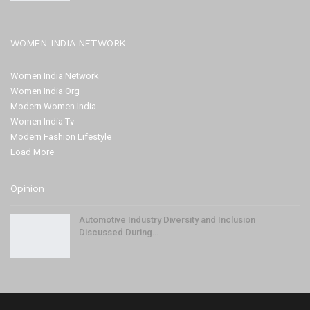
WOMEN INDIA NETWORK
Women India Network
Women India Org
Modern Women India
Women India Tv
Modern Fashion Lifestyle
Load More
Opinion
Automotive Industry Diversity and Inclusion
Discussed During…