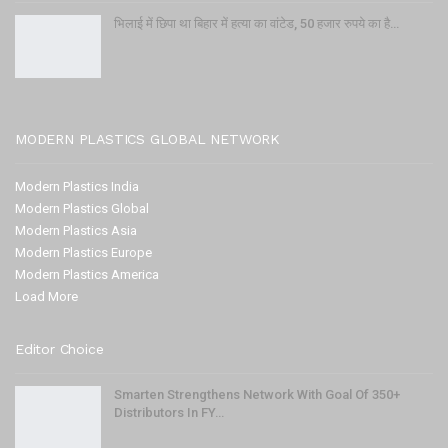
भिलाई में छिपा था बिहार में हत्या का वांटेड, 50 हजार रुपये का है…
MODERN PLASTICS GLOBAL NETWORK
Modern Plastics India
Modern Plastics Global
Modern Plastics Asia
Modern Plastics Europe
Modern Plastics America
Load More
Editor Choice
Smarten Strengthens Network With Goal Of 350+
Distributors In FY…