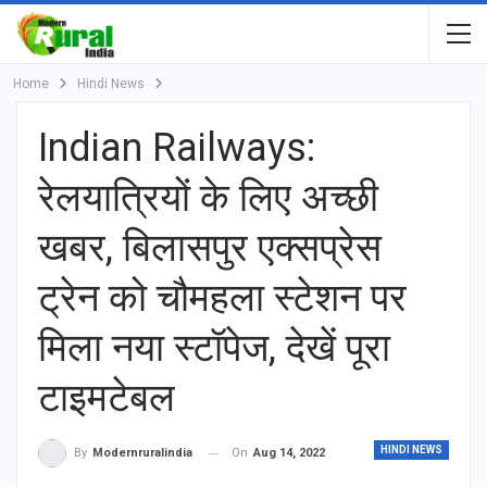
Home
Hindi News
Indian Railways:
रेलयात्र‍ियों के ल‍िए अच्‍छी
खबर, ब‍िलासपुर एक्‍सप्रेस
ट्रेन को चौमहला स्‍टेशन पर
म‍िला नया स्‍टॉपेज, देखें पूरा
टाइमटेबल
HINDI NEWS
On
Aug 14, 2022
By
Modernruralindia