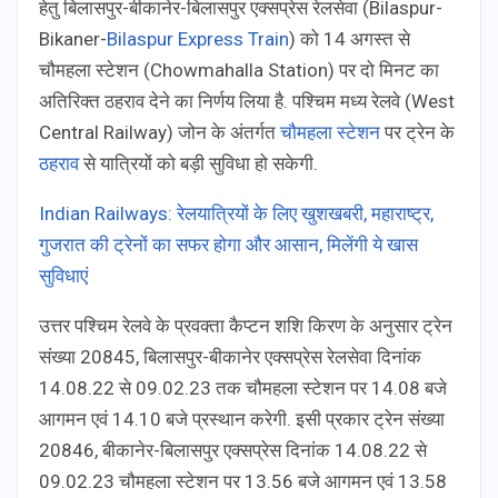
हेतु बिलासपुर-बीकानेर-बिलासपुर एक्सप्रेस रेलसेवा (Bilaspur-
Bikaner-
Bilaspur Express Train
) को 14 अगस्‍त से
चौमहला स्टेशन (Chowmahalla Station) पर दो म‍िनट का
अत‍िर‍िक्‍त ठहराव देने का न‍िर्णय ल‍िया है. पश्‍च‍िम मध्‍य रेलवे (West
Central Railway) जोन के अंतर्गत
चौमहला स्टेशन
पर ट्रेन के
ठहराव
से यात्र‍ियों को बड़ी सुव‍िधा हो सकेगी.
Indian Railways: रेलयात्र‍ियों के ल‍िए खुशखबरी, महाराष्‍ट्र,
गुजरात की ट्रेनों का सफर होगा और आसान, म‍िलेंगी ये खास
सुव‍िधाएं
उत्तर पश्चिम रेलवे के प्रवक्‍ता कैप्टन शशि किरण के अनुसार ट्रेन
संख्या 20845, बिलासपुर-बीकानेर एक्सप्रेस रेलसेवा दिनांक
14.08.22 से 09.02.23 तक चौमहला स्टेशन पर 14.08 बजे
आगमन एवं 14.10 बजे प्रस्थान करेगी. इसी प्रकार ट्रेन संख्या
20846, बीकानेर-बिलासपुर एक्सप्रेस दिनांक 14.08.22 से
09.02.23 चौमहला स्टेशन पर 13.56 बजे आगमन एवं 13.58