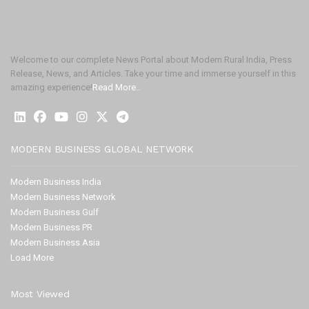
Welcome to our complete News Portal about Modern Rural India, Press
Release, News, and Articles. Take your time and immerse yourself in this
amazing experience!
Read More..
MODERN BUSINESS GLOBAL NETWORK
Modern Business India
Modern Business Network
Modern Business Gulf
Modern Business PR
Modern Business Asia
Load More
Most Viewed