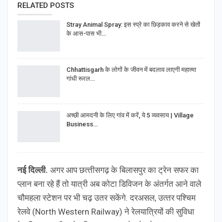
RELATED POSTS
Stray Animal Spray: इस स्प्रे का छिड़काव करने से खेतों
के आस-पास भी…
Chhattisgarh के लोगों के जीवन में बदलाव लाएगी महात्मा
गांधी रूरल…
अच्छी आमदनी के लिए गांव में करें, ये 5 व्यवसाय | Village
Business…
नई द‍िल्‍ली.
अगर आप छत्‍तीसगढ़ के ब‍िलासपुर का ट्रेन सफर का
प्‍लान बना रहे हैं तो यात्री अब कोटा डिव‍िजन के अंतर्गत आने वाले
चौमहला स्टेशन पर भी चढ़ उतर सकेंगे. दरअसल, उत्‍तर पश्‍च‍िम
रेलवे (North Western Railway) ने रेलयात्रियों की सुविधा