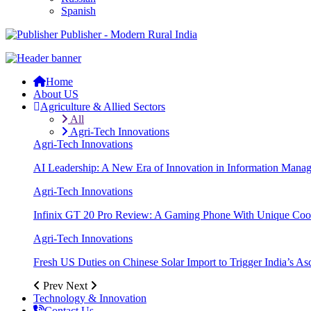
Spanish
Publisher - Modern Rural India
Home
About US
Agriculture & Allied Sectors
All
Agri-Tech Innovations
Agri-Tech Innovations
AI Leadership: A New Era of Innovation in Information Mana
Agri-Tech Innovations
Infinix GT 20 Pro Review: A Gaming Phone With Unique Cool
Agri-Tech Innovations
Fresh US Duties on Chinese Solar Import to Trigger India’s A
Prev
Next
Technology & Innovation
Contact Us