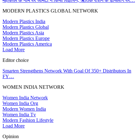
महाकाल के नाम पर जोमेटो ने किया विज्ञापन, ऋतिक रोशन के डायलॉग पर…
MODERN PLASTICS GLOBAL NETWORK
Modern Plastics India
Modern Plastics Global
Modern Plastics Asia
Modern Plastics Europe
Modern Plastics America
Load More
Editor choice
Smarten Strengthens Network With Goal Of 350+ Distributors In
FY…
WOMEN INDIA NETWORK
Women India Network
Women India Org
Modern Women India
Women India Tv
Modern Fashion Lifestyle
Load More
Opinion