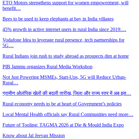
ETO Motors strengthens support for women empowerment, will
benefit…
Bees to be used to keep elephants at bay in India villages
45% growth in active internet users in rural India since 2019:…
Vodafone Idea to leverage rural presence, tech partnerships for
5G…
Rural Indians join rush to study abroad as prospects dim at home
PIB Jammu organizes Rural Media Workshop
Not Just Powering MSMEs, Start-Ups, 5G will Reduce Urban-
Rural…
ग्रामीण ओलंपिक खेलों की बदली तारीख, जिला और राज्य स्तर में अब इस…
Rural economy needs to be at heart of Government’s policies
Local Mental Health officials say Rural Communities need more…
Future of Tooling: TAGMA 2026 at Die & Mould India Expo
Know about Jal Jeevan Mission