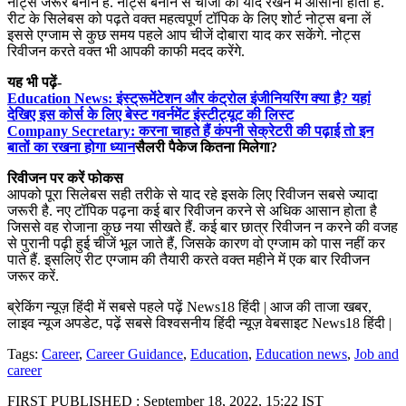
नोट्स जरूर बनाने हैं. नोट्स बनाने से चीजों को याद रखने में आसानी होती है.
रीट के सिलेबस को पढ़ते वक्त महत्वपूर्ण टॉपिक के लिए शोर्ट नोट्स बना लें
इससे एग्जाम से कुछ समय पहले आप चीजें दोबारा याद कर सकेंगे. नोट्स
रिवीजन करते वक्त भी आपकी काफी मदद करेंगे.
यह भी पढ़ें-
Education News: इंस्ट्रूमेंटेशन और कंट्रोल इंजीनियरिंग क्या है? यहां
देखिए इस कोर्स के लिए बेस्ट गवर्नमेंट इंस्टीट्यूट की लिस्ट
Company Secretary: करना चाहते हैं कंपनी सेक्रेटरी की पढ़ाई तो इन
बातों का रखना होगा ध्यान
सैलरी पैकेज कितना मिलेगा?
रिवीजन पर करें फोकस
आपको पूरा सिलेबस सही तरीके से याद रहे इसके लिए रिवीजन सबसे ज्यादा
जरूरी है. नए टॉपिक पढ़ना कई बार रिवीजन करने से अधिक आसान होता है
जिससे वह रोजाना कुछ नया सीखते हैं. कई बार छात्र रिवीजन न करने की वजह
से पुरानी पढ़ी हुई चीजें भूल जाते हैं, जिसके कारण वो एग्जाम को पास नहीं कर
पाते हैं. इसलिए रीट एग्जाम की तैयारी करते वक्त महीने में एक बार रिवीजन
जरूर करें.
ब्रेकिंग न्यूज़ हिंदी में सबसे पहले पढ़ें News18 हिंदी | आज की ताजा खबर,
लाइव न्यूज अपडेट, पढ़ें सबसे विश्वसनीय हिंदी न्यूज़ वेबसाइट News18 हिंदी |
Tags:
Career
,
Career Guidance
,
Education
,
Education news
,
Job and
career
FIRST PUBLISHED :
September 18, 2022, 15:22 IST