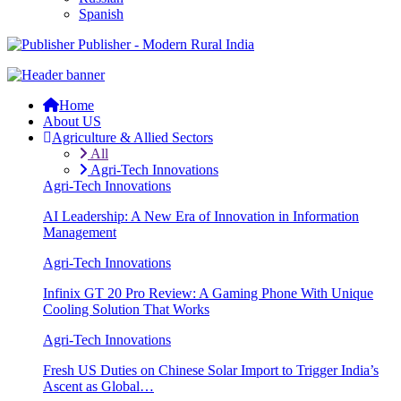
Spanish
Publisher - Modern Rural India
Home
About US
Agriculture & Allied Sectors
All
Agri-Tech Innovations
Agri-Tech Innovations
AI Leadership: A New Era of Innovation in Information
Management
Agri-Tech Innovations
Infinix GT 20 Pro Review: A Gaming Phone With Unique
Cooling Solution That Works
Agri-Tech Innovations
Fresh US Duties on Chinese Solar Import to Trigger India’s
Ascent as Global…