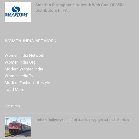
Smarten Strengthens Network With Goal Of 350+
Distributors In FY…
WOMEN INDIA NETWORK
Women India Network
Women India Org
Modern Women India
Women India Tv
Modern Fashion Lifestyle
Load More
Opinion
Indian Railways: गोगामेडी मेला के श्रद्धालुओं को रेलवे की सौगात,…