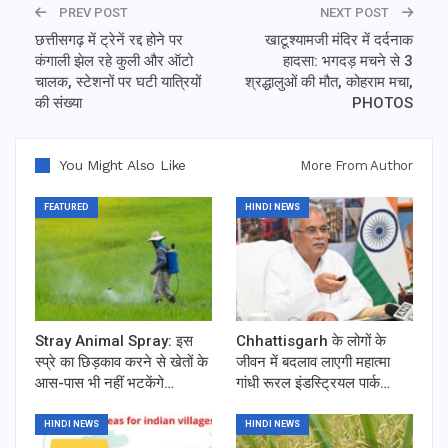
PREV POST
NEXT POST
छत्तीसगढ़ में ट्रेनें रद्द होने पर
खाटूश्यामजी मंदिर में दर्दनाक
कंगाली झेल रहे कुली और ऑटो
हादसा: भगदड़ मचने से 3
चालक, स्टेशनों पर घटी यात्रियों
श्रद्धालुओं की मौत, कोहराम मचा,
की संख्या
PHOTOS
You Might Also Like
More From Author
FEATURED
HINDI NEWS
Stray Animal Spray: इस
Chhattisgarh के लोगों के
स्प्रे का छिड़काव करने से खेतों के
जीवन में बदलाव लाएगी महात्मा
आस-पास भी नहीं भटकेंगे…
गांधी रूरल इंडस्ट्रियल पार्क…
HINDI NEWS
HINDI NEWS