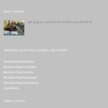
Most Viewed
MP Board: मध्यप्रदेश में फिर से बोर्ड कराएगा 5वीं 8वीं की…
MODERN PLASTICS GLOBAL NETWORK
Modern Plastics India
Modern Plastics Global
Modern Plastics Asia
Modern Plastics Europe
Modern Plastics America
Load More
Editor Choice