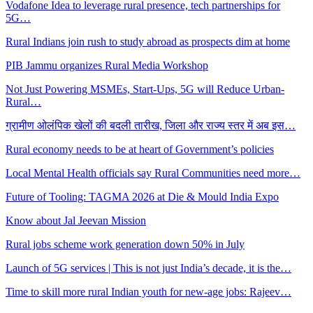
Vodafone Idea to leverage rural presence, tech partnerships for
5G…
Rural Indians join rush to study abroad as prospects dim at home
PIB Jammu organizes Rural Media Workshop
Not Just Powering MSMEs, Start-Ups, 5G will Reduce Urban-
Rural…
ग्रामीण ओलंपिक खेलों की बदली तारीख, जिला और राज्य स्तर में अब इस…
Rural economy needs to be at heart of Government’s policies
Local Mental Health officials say Rural Communities need more…
Future of Tooling: TAGMA 2026 at Die & Mould India Expo
Know about Jal Jeevan Mission
Rural jobs scheme work generation down 50% in July
Launch of 5G services | This is not just India’s decade, it is the…
Time to skill more rural Indian youth for new-age jobs: Rajeev…