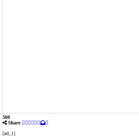
560
Share
[ad_1]