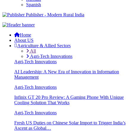
Spanish
Publisher - Modern Rural India
Home
About US
Agriculture & Allied Sectors
All
Agri-Tech Innovations
Agri-Tech Innovations
AI Leadership: A New Era of Innovation in Information
Management
Agri-Tech Innovations
Infinix GT 20 Pro Review: A Gaming Phone With Unique
Cooling Solution That Works
Agri-Tech Innovations
Fresh US Duties on Chinese Solar Import to Trigger India’s
Ascent as Global…