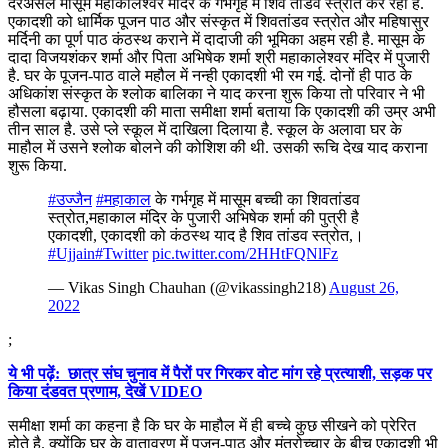
दरअसल मासूम महाकालेश्वर मंदिर के गर्भगृह में शिव तांडव स्त्रोत कर रही है.
एकादशी को धार्मिक पूजन पाठ और संस्कृत में शिवतांडव स्त्रोत और महिषासुर
मर्दिनी का पूर्ण पाठ कंठस्थ कराने में दादाजी की भूमिका अहम रही है. मासूम के
दादा विजयशंकर शर्मा और पिता अभिषेक शर्मा श्री महाकालेश्वर मंदिर में पुजारी
है. घर के पूजन-पाठ वाले महौल में नन्ही एकादशी भी रम गई. दोनों ही पाठ के
अधिकांश संस्कृत के श्लोक बालिका ने याद करना शुरू किया तो परिवार ने भी
हौसला बढ़ाया. एकादशी की माता समीक्षा शर्मा बताया कि एकादशी की उम्र अभी
तीन साल है. उसे प्ले स्कूल में दाखिला दिलाया है. स्कूल के अलावा घर के
माहौल में उसने श्लोक बोलने की कोशिश की थी. उसकी रूचि देख याद कराना
शुरू किया.
#उज्जैन
#महाकाल
के गर्भगृह में मासूम बच्ची का शिवतांडव
स्त्रोत,महाकाल मंदिर के पुजारी अभिषेक शर्मा की पुत्री है
एकादशी, एकादशी को कंठस्थ याद है शिव तांडव स्त्रोत,।
#Ujjain
#Twitter
pic.twitter.com/2HHtFQNlFz
— Vikas Singh Chauhan (@vikassingh218)
August 26,
2022
;
ये भी पढ़ें: छात्र संघ चुनाव में पैरों पर गिरकर वोट मांग रहे प्रत्याशी, सड़क पर
किया दंडवत प्रणाम, देखें VIDEO
समीक्षा शर्मा का कहना है कि घर के माहौल में ही बच्चे कुछ सीखने को प्रेरित
होते है. क्योंकि घर के वातावरण में पूजन-पाठ और मंत्रोच्चार के बीच एकादशी भी