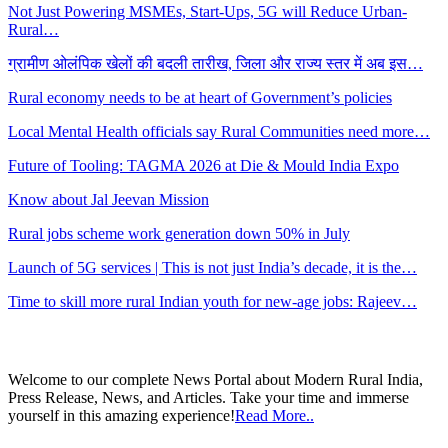
Not Just Powering MSMEs, Start-Ups, 5G will Reduce Urban-
Rural…
ग्रामीण ओलंपिक खेलों की बदली तारीख, जिला और राज्य स्तर में अब इस…
Rural economy needs to be at heart of Government’s policies
Local Mental Health officials say Rural Communities need more…
Future of Tooling: TAGMA 2026 at Die & Mould India Expo
Know about Jal Jeevan Mission
Rural jobs scheme work generation down 50% in July
Launch of 5G services | This is not just India’s decade, it is the…
Time to skill more rural Indian youth for new-age jobs: Rajeev…
Welcome to our complete News Portal about Modern Rural India,
Press Release, News, and Articles. Take your time and immerse
yourself in this amazing experience!
Read More..