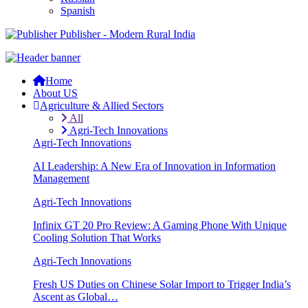
Spanish
Publisher - Modern Rural India
Home
About US
Agriculture & Allied Sectors
All
Agri-Tech Innovations
Agri-Tech Innovations
AI Leadership: A New Era of Innovation in Information
Management
Agri-Tech Innovations
Infinix GT 20 Pro Review: A Gaming Phone With Unique
Cooling Solution That Works
Agri-Tech Innovations
Fresh US Duties on Chinese Solar Import to Trigger India’s
Ascent as Global…