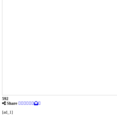
592
Share
[ad_1]