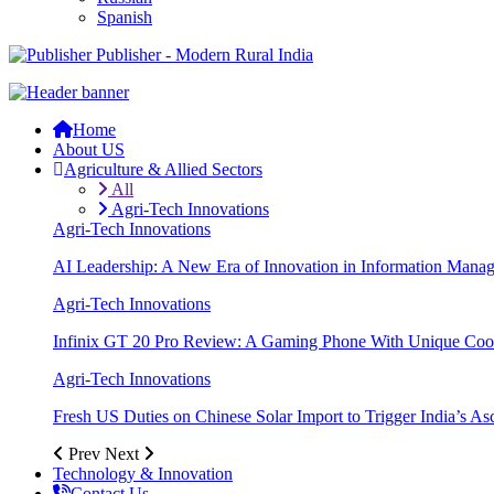
Spanish
Publisher - Modern Rural India
Home
About US
Agriculture & Allied Sectors
All
Agri-Tech Innovations
Agri-Tech Innovations
AI Leadership: A New Era of Innovation in Information Mana
Agri-Tech Innovations
Infinix GT 20 Pro Review: A Gaming Phone With Unique Cool
Agri-Tech Innovations
Fresh US Duties on Chinese Solar Import to Trigger India’s A
Prev
Next
Technology & Innovation
Contact Us