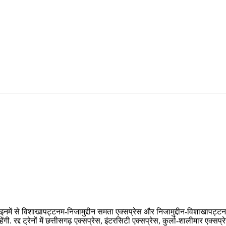
इनमें से विशाखापट्टनम-निजामुद्दीन समता एक्सप्रेस और निजामुद्दीन-विशाखापट्टनम को ब
ंगी. रद्द ट्रेनों में छत्तीसगढ़ एक्सप्रेस, इंटरसिटी एक्सप्रेस, कुर्ला-शालीमार एक्सप्