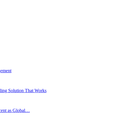
gement
ing Solution That Works
scent as Global…