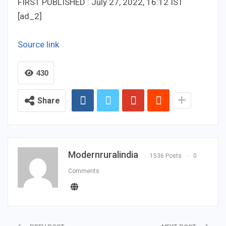
FIRST PUBLISHED :
July 27, 2022, 16:12 IST
[ad_2]
Source link
430
Share
Modernruralindia
1536 Posts
0
Comments