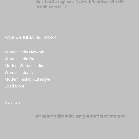
Smarten Strengthens Network With Goal Of 350+
Distributors In FY…
WOMEN INDIA NETWORK
Women India Network
Women India Org
Modern Women India
Women India Tv
Modern Fashion Lifestyle
Load More
Opinion
अयोध्या के राम मंदिर के लिए धौलपुर से सप्लाई हो रहा लाल पत्थर,…