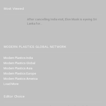
Most Viewed
After cancelling India visit, Elon Musk is eyeing Sri
Lanka for…
MODERN PLASTICS GLOBAL NETWORK
Modern Plastics India
Modern Plastics Global
Modern Plastics Asia
Modern Plastics Europe
Modern Plastics America
Load More
Editor Choice