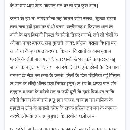
के आधार आय अऊ किसान मन बर तो सब कुछ आय |
जनम के हम तो नांगर चोत्ता नइ जानन सोरा सतरा , भूरूवा भंइसा
तता तता इही हमर बर पोथी पतरा. छत्तीसगढ़ म किसान धान के
बोनी के बाद बियासी निपटा के हरेली तिहार मनाथे. तभे तो खेती के
औजार नांगर बक्खर, रापा कुदारी, साबर, हंसिया, बसला बिंधना मन
ल धो धा के पूजा पाठ करथन. किसान किसानी के काम बूता म
फदके के सेती माल मत्ता के उपर घलो खियाल करे के फुरसद नइ
राहय. काम बूता म किंधिया जय रथे. तिही पाए के हरेली के दिन गाय
गरूआ के सेवा मन लगा के करथे. हरेली के दिन बिहनिया गहूं पिसान
ल सान के लोंदी भीतर गड़ा निमक (नून) ल भर के अण्डा पान संग
दइहान म खबा के मवेशी मन ल जड़ी बूटी के दवई पियाथन ताकि
कोनो किसम के बीमारी ह छू झन सकय. चरवाहा मन मालिक के
मुहाटी म लीम के डंगाली खोंच के सबके हरियर तन मन के कामना
करथे. लीम के डारा ह जुड़वास के प्रतीक घलो आय .
आए हरेली माने ल फागुन, पथरा म बइठ के लगा ले साबुन. साबुन म