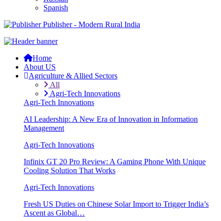
Spanish
Publisher - Modern Rural India
Home
About US
Agriculture & Allied Sectors
All
Agri-Tech Innovations
Agri-Tech Innovations
AI Leadership: A New Era of Innovation in Information
Management
Agri-Tech Innovations
Infinix GT 20 Pro Review: A Gaming Phone With Unique
Cooling Solution That Works
Agri-Tech Innovations
Fresh US Duties on Chinese Solar Import to Trigger India’s
Ascent as Global…