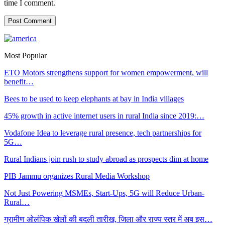
time I comment.
Most Popular
ETO Motors strengthens support for women empowerment, will
benefit…
Bees to be used to keep elephants at bay in India villages
45% growth in active internet users in rural India since 2019:…
Vodafone Idea to leverage rural presence, tech partnerships for
5G…
Rural Indians join rush to study abroad as prospects dim at home
PIB Jammu organizes Rural Media Workshop
Not Just Powering MSMEs, Start-Ups, 5G will Reduce Urban-
Rural…
ग्रामीण ओलंपिक खेलों की बदली तारीख, जिला और राज्य स्तर में अब इस…