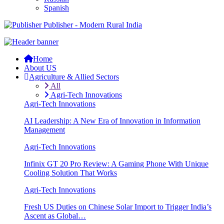
Spanish
Publisher - Modern Rural India
Home
About US
Agriculture & Allied Sectors
All
Agri-Tech Innovations
Agri-Tech Innovations
AI Leadership: A New Era of Innovation in Information
Management
Agri-Tech Innovations
Infinix GT 20 Pro Review: A Gaming Phone With Unique
Cooling Solution That Works
Agri-Tech Innovations
Fresh US Duties on Chinese Solar Import to Trigger India’s
Ascent as Global…