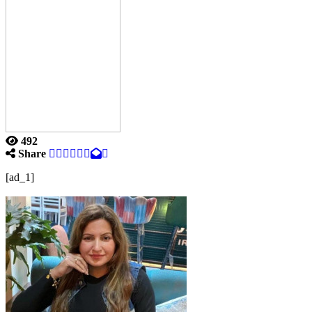
492
Share
[ad_1]