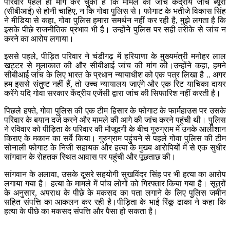
परिवार पहले ही मांग कर चुका है कि मामले की जांच केंद्रीय जांच ब्यूरो
(सीबीआई) से होनी चाहिए, न कि गोवा पुलिस से। फोगाट के भतीजे विकास सिंह
ने मीडिया से कहा, गोवा पुलिस हमारा समर्थन नहीं कर रही है, मुझे लगता है कि
इसके पीछे राजनीतिक प्रभाव भी है। उन्होंने पुलिस पर सही तरीके से जांच न
करने का आरोप लगाया।
इससे पहले, पीड़ित परिवार ने चंडीगढ़ में हरियाणा के मुख्यमंत्री मनोहर लाल
खट्टर से मुलाकात की और सीबीआई जांच की मांग की।उन्होंने कहा, हमने
सीबीआई जांच के लिए भारत के प्रधान न्यायाधीश को एक पत्र लिखा है .. अगर
हम इससे संतुष्ट नहीं हैं, तो उच्च न्यायालय जाएंगे और एक रिट याचिका दायर
करेंगे यदि गोवा सरकार केंद्रीय एजेंसी द्वारा जांच की सिफारिश नहीं करती है।
पिछले हफ्ते, गोवा पुलिस की एक टीम हिसार के फोगाट के फार्महाउस पर उसके
परिवार के बयान दर्ज करने और मामले की आगे की जांच करने पहुंची थी। पुलिस
ने रविवार को पीड़िता के परिवार की मौजूदगी के बीच गुरुग्राम में उनके आलीशान
किराए के मकान का सर्वे किया। गुरुग्राम पहुंचने से पहले गोवा पुलिस की टीम
सोनाली फोगाट के निजी सहायक और हत्या के मुख्य आरोपियों में से एक सुधीर
सांगवान के रोहतक स्थित आवास पर पहुंची और पूछताछ की।
सांगवान के अलावा, उसके दूसरे सहयोगी सुखविंदर सिंह पर भी हत्या का आरोप
लगाया गया है। हत्या के मामले में पांच लोगों को गिरफ्तार किया गया है। सूत्रों
के अनुसार, अपराध के पीछे के मकसद का पता लगाने के लिए पुलिस जमीन
सहित संपत्ति का आकलन कर रही है।पीड़िता के भाई रिंकू ढाका ने कहा कि
हत्या के पीछे का मकसद संपत्ति और पैसा हो सकता है।