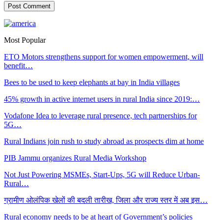
Most Popular
ETO Motors strengthens support for women empowerment, will
benefit…
Bees to be used to keep elephants at bay in India villages
45% growth in active internet users in rural India since 2019:…
Vodafone Idea to leverage rural presence, tech partnerships for
5G…
Rural Indians join rush to study abroad as prospects dim at home
PIB Jammu organizes Rural Media Workshop
Not Just Powering MSMEs, Start-Ups, 5G will Reduce Urban-
Rural…
ग्रामीण ओलंपिक खेलों की बदली तारीख, जिला और राज्य स्तर में अब इस…
Rural economy needs to be at heart of Government’s policies