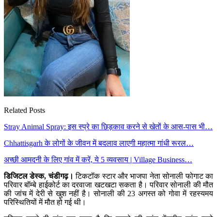
Related Posts
Stray Animal Spray: इस स्प्रे का छिड़काव करने से खेतों के आस-पास भी…
Chhattisgarh के लोगों के जीवन में बदलाव लाएगी महात्मा गांधी रूरल…
अच्छी आमदनी के लिए गांव में करें, ये 5 व्यवसाय | Village Business…
डिजिटल डेस्क, चंडीगढ़।
टिकटॉक स्टार और भाजपा नेता सोनाली फोगाट का
परिवार बॉम्बे हाईकोर्ट का दरवाजा खटखटा सकता है। परिवार सोनाली की मौत
की जांच में देरी से खुश नहीं है। सोनाली की 23 अगस्त को गोवा में रहस्यमय
परिस्थितियों में मौत हो गई थी।