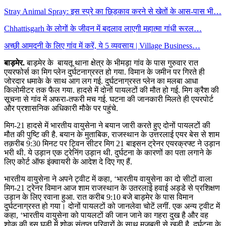
Stray Animal Spray: इस स्प्रे का छिड़काव करने से खेतों के आस-पास भी…
Chhattisgarh के लोगों के जीवन में बदलाव लाएगी महात्मा गांधी रूरल…
अच्छी आमदनी के लिए गांव में करें, ये 5 व्यवसाय | Village Business…
बाड़मेर.
बाड़मेर के बायतू थाना क्षेत्र के भीमड़ा गांव के पास गुरुवार रात
एयरफोर्स का मिग प्लेन दुर्घटनाग्रस्त हो गया. विमान के जमीन पर गिरते ही
जोरदार धमाके के साथ आग लग गई. दुर्घटनाग्रस्त प्लेन का मलबा आधा
किलोमीटर तक फैल गया. हादसे में दोनों पायलटों की मौत हो गई. मिग क्रैश की
सूचना से गांव में अफरा-तफरी मच गई. घटना की जानकारी मिलते ही एयरपोर्ट
और प्रशासनिक अधिकारी मौके पर पहुंचे.
मिग-21 हादसे में भारतीय वायुसेना ने बयान जारी करते हुए दोनों पायलटों की
मौत की पुष्टि की है. बयान के मुताबिक, राजस्थान के उत्तरलाई एयर बेस से शाम
तक़रीब 9:30 मिनट पर ट्विन सीटर मिग 21 बाइसन ट्रेनर एयरक्रफ्ट ने उड़ान
भरी थी. ये उड़ान एक ट्रेनिंग उड़ान थी. दुर्घटना के कारणों का पता लगाने के
लिए कोर्ट ऑफ इंक्वायरी के आदेश दे दिए गए हैं.
भारतीय वायुसेना ने अपने ट्वीट में कहा, ‘भारतीय वायुसेना का दो सीटों वाला
मिग-21 ट्रेनर विमान आज शाम राजस्थान के उतरलाई हवाई अड्डे से प्रशिक्षण
उड़ान के लिए रवाना हुआ. रात करीब 9:10 बजे बाड़मेर के पास विमान
दुर्घटनाग्रस्‍त हो गया। दोनों पायलटों को जानलेवा चोटें लगीं. एक अन्य ट्वीट में
कहा, ‘भारतीय वायुसेना को पायलटों की जान जाने का गहरा दुख है और वह
शोक की इस घड़ी में शोक संतप्त परिवारों के साथ मजबूती से खड़ी है. दुर्घटना के