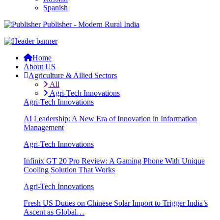
Spanish
Publisher - Modern Rural India
Home
About US
Agriculture & Allied Sectors
All
Agri-Tech Innovations
Agri-Tech Innovations
AI Leadership: A New Era of Innovation in Information
Management
Agri-Tech Innovations
Infinix GT 20 Pro Review: A Gaming Phone With Unique
Cooling Solution That Works
Agri-Tech Innovations
Fresh US Duties on Chinese Solar Import to Trigger India’s
Ascent as Global…