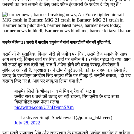
कारणों का पता लगाने के लिए कोर्ट ऑफ इंक्वायरी के आदेश दे दिए गए हैं.’
बाड़मेर में मिग 21 हादसे में भारतीय वायुसेना ने दोनों पायलटों की मौत की पुष्टि की है.
ग्रामीणों के मुताबिक, विमान जैसे ही जमीन पर गिरा, उसमें तेज धमाके के साथ
आग लग गई. विमान जहां पर गिरा, वहां पर जमीन में 15 फीट गड्ढा हो गया. आग
की लपटें दूर तक देखी गईं. रात में अंधेरा होने की वजह रेस्क्यू ऑपरेशन में
मुश्किल आ रही हैं. प्रशासन की टीम ने पूरे इलाके को कवर अप कर लिया है.
बायतू के एसडीएम जगदीश सिंह सहाय मौके पर मौजूद हैं. उन्होंने बताया, “दो शव
बरामद किए गए हैं. आग पर काबू पा लिया गया है.”
बाड़मेर ज़िले के भीमड़ा गांव में मिग क्रैश की घटना।
करीब रात 9 बजे की बताई जा रही घटना, मिग क्रैश के बाद आधा
किलोमीटर तक फैला मलबा।
pic.twitter.com/U7hD9mnSXm
— Lakhveer Singh Shekhawat (@journo_lakhveer)
July 28, 2022
रक्षा मंत्री राजनाथ सिंह और राजस्‍थान के मुख्‍यमंत्री अशोक गहलोत ने दुर्घटना