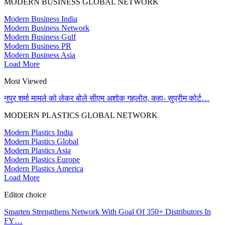
MODERN BUSINESS GLOBAL NETWORK
Modern Business India
Modern Business Network
Modern Business Gulf
Modern Business PR
Modern Business Asia
Load More
Most Viewed
नुपुर शर्मा मामले को लेकर बोले सीएम अशोक गहलोत, कहा- सुप्रीम कोर्ट…
MODERN PLASTICS GLOBAL NETWORK
Modern Plastics India
Modern Plastics Global
Modern Plastics Asia
Modern Plastics Europe
Modern Plastics America
Load More
Editor choice
Smarten Strengthens Network With Goal Of 350+ Distributors In
FY…