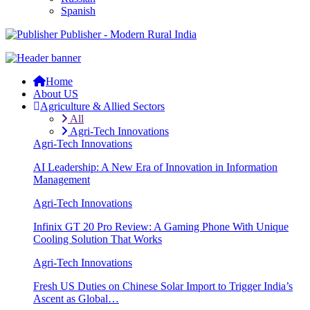
Spanish
Publisher - Modern Rural India
Home
About US
Agriculture & Allied Sectors
All
Agri-Tech Innovations
Agri-Tech Innovations
AI Leadership: A New Era of Innovation in Information
Management
Agri-Tech Innovations
Infinix GT 20 Pro Review: A Gaming Phone With Unique
Cooling Solution That Works
Agri-Tech Innovations
Fresh US Duties on Chinese Solar Import to Trigger India’s
Ascent as Global…