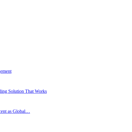
gement
ing Solution That Works
scent as Global…