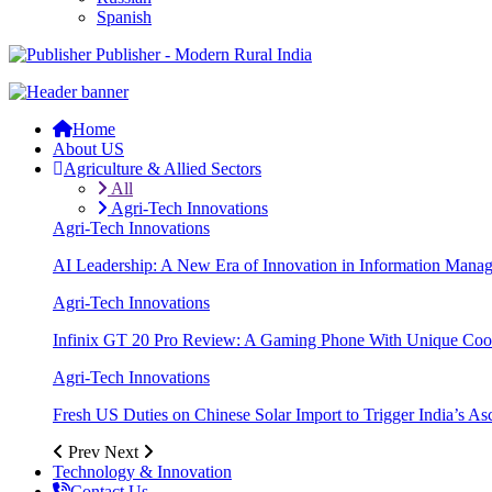
Spanish
Publisher - Modern Rural India
Home
About US
Agriculture & Allied Sectors
All
Agri-Tech Innovations
Agri-Tech Innovations
AI Leadership: A New Era of Innovation in Information Mana
Agri-Tech Innovations
Infinix GT 20 Pro Review: A Gaming Phone With Unique Cool
Agri-Tech Innovations
Fresh US Duties on Chinese Solar Import to Trigger India’s A
Prev
Next
Technology & Innovation
Contact Us