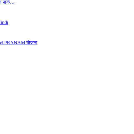
यल पार्क…
Hindi
 है PM PRANAM योजना