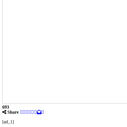
693
Share
[ad_1]