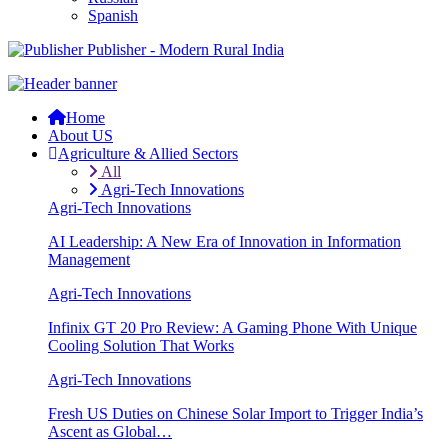
Spanish
Publisher - Modern Rural India
Home
About US
Agriculture & Allied Sectors
All
Agri-Tech Innovations
Agri-Tech Innovations
AI Leadership: A New Era of Innovation in Information
Management
Agri-Tech Innovations
Infinix GT 20 Pro Review: A Gaming Phone With Unique
Cooling Solution That Works
Agri-Tech Innovations
Fresh US Duties on Chinese Solar Import to Trigger India’s
Ascent as Global…