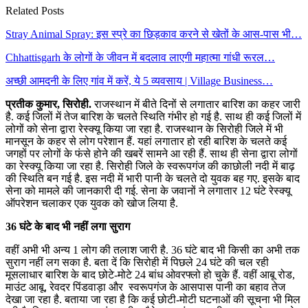
Related Posts
Stray Animal Spray: इस स्प्रे का छिड़काव करने से खेतों के आस-पास भी…
Chhattisgarh के लोगों के जीवन में बदलाव लाएगी महात्मा गांधी रूरल…
अच्छी आमदनी के लिए गांव में करें, ये 5 व्यवसाय | Village Business…
प्रतीक कुमार, सिरोही.
राजस्थान में बीते दिनों से लगातार बारिश का कहर जारी
है. कई जिलों में तेज बारिश के चलते स्थिति गंभीर हो गई है. साथ ही कई जिलों में
लोगों को सेना द्वारा रेस्क्यू किया जा रहा है. राजस्थान के सिरोही जिले में भी
मानसून के कहर से लोग परेशान हैं. यहां लगातार हो रही बारिश के चलते कई
जगहों पर लोगों के फंसे होने की खबरें सामने आ रही हैं. साथ ही सेना द्वारा लोगों
का रेस्क्यू किया जा रहा है. सिरोही जिले के स्वरूपगंज की काछोली नदी में बाढ़
की स्थिति बन गई है. इस नदी में भारी पानी के चलते दो युवक बह गए. इसके बाद
सेना को मामले की जानकारी दी गई. सेना के जवानों ने लगातार 12 घंटे रेस्क्यू
ऑपरेशन चलाकर एक युवक को खोज लिया है.
36 घंटे के बाद भी नहीं लगा सुराग
वहीं अभी भी अन्य 1 लोग की तलाश जारी है. 36 घंटे बाद भी किसी का अभी तक
सुराग नहीं लग सका है. बता दें कि सिरोही में पिछले 24 घंटे की चल रही
मूसलाधार बारिश के बाद छोटे-मोटे 24 बांध ओवरफ्लो हो चुके हैं. वहीं आबू रोड,
माउंट आबू, रेवदर पिंडवाड़ा और स्वरूपगंज के आसपास पानी का बहाव तेज
देखा जा रहा है. बताया जा रहा है कि कई छोटी-मोटी घटनाओं की सूचना भी मिल