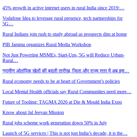
45% growth in active internet users in rural India since 2019:…
Vodafone Idea to leverage rural presence, tech partnerships for
5G…
Rural Indians join rush to study abroad as prospects dim at home
PIB Jammu organizes Rural Media Workshop
Not Just Powering MSMEs, Start-Ups, 5G will Reduce Urban-
Rural…
ग्रामीण ओलंपिक खेलों की बदली तारीख, जिला और राज्य स्तर में अब इस…
Rural economy needs to be at heart of Government’s policies
Local Mental Health officials say Rural Communities need more…
Future of Tooling: TAGMA 2026 at Die & Mould India Expo
Know about Jal Jeevan Mission
Rural jobs scheme work generation down 50% in July
Launch of 5G services | This is not just India’s decade, it is the…