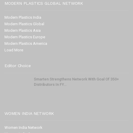
MODERN PLASTICS GLOBAL NETWORK
Modern Plastics India
Modern Plastics Global
Modern Plastics Asia
Modern Plastics Europe
Modern Plastics America
Load More
Editor Choice
Smarten Strengthens Network With Goal Of 350+
Distributors In FY…
WOMEN INDIA NETWORK
Women India Network