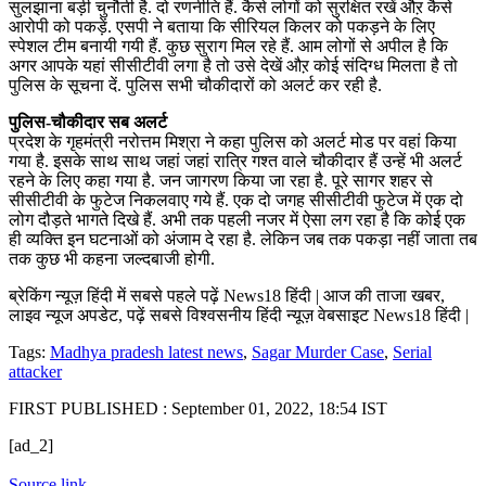
सुलझाना बड़ी चुनौती है. दो रणनीति हैं. कैसे लोगों को सुरक्षित रखें औऱ कैसे
आरोपी को पकड़ें. एसपी ने बताया कि सीरियल किलर को पकड़ने के लिए
स्पेशल टीम बनायी गयी हैं. कुछ सुराग मिल रहे हैं. आम लोगों से अपील है कि
अगर आपके यहां सीसीटीवी लगा है तो उसे देखें औऱ कोई संदिग्ध मिलता है तो
पुलिस के सूचना दें. पुलिस सभी चौकीदारों को अलर्ट कर रही है.
पुलिस-चौकीदार सब अलर्ट
प्रदेश के गृहमंत्री नरोत्तम मिश्रा ने कहा पुलिस को अलर्ट मोड पर वहां किया
गया है. इसके साथ साथ जहां जहां रात्रि गश्त वाले चौकीदार हैं उन्हें भी अलर्ट
रहने के लिए कहा गया है. जन जागरण किया जा रहा है. पूरे सागर शहर से
सीसीटीवी के फुटेज निकलवाए गये हैं. एक दो जगह सीसीटीवी फुटेज में एक दो
लोग दौड़ते भागते दिखे हैं. अभी तक पहली नजर में ऐसा लग रहा है कि कोई एक
ही व्यक्ति इन घटनाओं को अंजाम दे रहा है. लेकिन जब तक पकड़ा नहीं जाता तब
तक कुछ भी कहना जल्दबाजी होगी.
ब्रेकिंग न्यूज़ हिंदी में सबसे पहले पढ़ें News18 हिंदी | आज की ताजा खबर,
लाइव न्यूज अपडेट, पढ़ें सबसे विश्वसनीय हिंदी न्यूज़ वेबसाइट News18 हिंदी |
Tags:
Madhya pradesh latest news
,
Sagar Murder Case
,
Serial
attacker
FIRST PUBLISHED :
September 01, 2022, 18:54 IST
[ad_2]
Source link