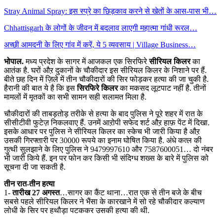
Stray Animal Spray: इस स्प्रे का छिड़काव करने से खेतों के आस-पास भी…
Chhattisgarh के लोगों के जीवन में बदलाव लाएगी महात्मा गांधी रूरल…
अच्छी आमदनी के लिए गांव में करें, ये 5 व्यवसाय | Village Business…
भोपाल.
मध्य प्रदेश के सागर में आजकल एक सिरफिरे
सीरियल किलर
का
आतंक है. घरों औऱ दुकानों के चौकीदार इस सीरियल किलर के निशाने पर हैं.
बीते छह दिन में ज़िले में तीन चौकीदारों की सिर फोड़कर हत्या की जा चुकी है.
हैरानी की बात ये है कि इस
सिरफिरे किलर
का मकसद लूटपाट नहीं है. तीनों
मामलों में मृतकों का सभी सामन सही सलामत मिला है.
चौकीदारों की ताबड़तोड़ तरीके से हत्या के बाद पुलिस ने पूरे शहर में रात के
सीसीटीवी फुटेज़ निकलवाए हैं. उनमें आऱोपी सफेद शर्ट औऱ हाफ़ पेंट में दिखा.
इसके आधार पर पुलिस ने सीरियल किलर का स्केच भी जारी किया है औऱ
उसकी गिरफ्तारी पर 30000 रूपये का इनाम घोषित किया है. अंधे कत्ल की
गुत्थी सुलझाने के लिए पुलिस ने 9479997610 और 7587600051… दो नंबर
भी जारी किये हैं. इन पर फोन कर किसी भी संदिग्ध शख्स के बारे में पुलिस को
सूचना दी जा सकती है.
तीन रात-तीन हत्या
1-
तारीख 27 अगस्त
…सागर का कैंट थाना…रात एक से तीन बजे के बीच
सबसे पहले सीरियल किलर ने भैंसा के कारखाने में सो रहे चौकीदार कल्याण
लोधी के सिर पर हथौड़ा पटककर उसकी हत्या की थी.