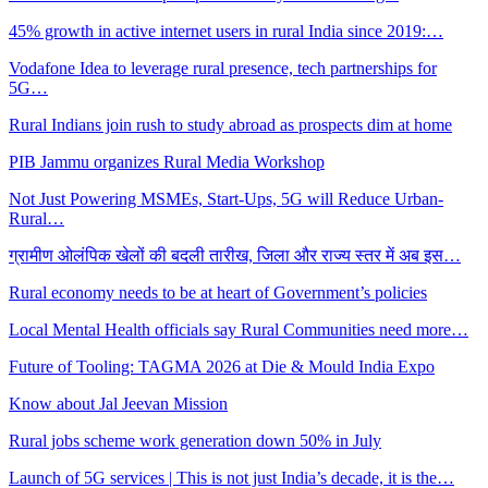
45% growth in active internet users in rural India since 2019:…
Vodafone Idea to leverage rural presence, tech partnerships for
5G…
Rural Indians join rush to study abroad as prospects dim at home
PIB Jammu organizes Rural Media Workshop
Not Just Powering MSMEs, Start-Ups, 5G will Reduce Urban-
Rural…
ग्रामीण ओलंपिक खेलों की बदली तारीख, जिला और राज्य स्तर में अब इस…
Rural economy needs to be at heart of Government’s policies
Local Mental Health officials say Rural Communities need more…
Future of Tooling: TAGMA 2026 at Die & Mould India Expo
Know about Jal Jeevan Mission
Rural jobs scheme work generation down 50% in July
Launch of 5G services | This is not just India’s decade, it is the…