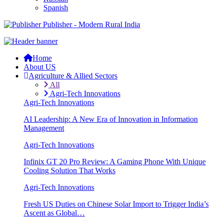
Spanish
Publisher - Modern Rural India
Home
About US
Agriculture & Allied Sectors
All
Agri-Tech Innovations
Agri-Tech Innovations
AI Leadership: A New Era of Innovation in Information
Management
Agri-Tech Innovations
Infinix GT 20 Pro Review: A Gaming Phone With Unique
Cooling Solution That Works
Agri-Tech Innovations
Fresh US Duties on Chinese Solar Import to Trigger India’s
Ascent as Global…