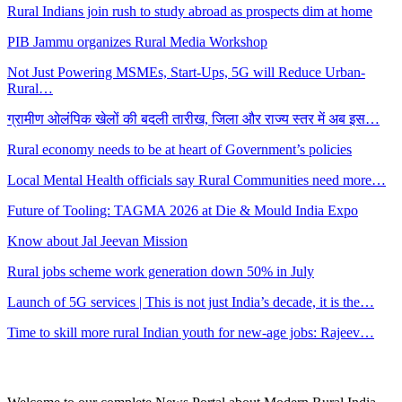
Rural Indians join rush to study abroad as prospects dim at home
PIB Jammu organizes Rural Media Workshop
Not Just Powering MSMEs, Start-Ups, 5G will Reduce Urban-
Rural…
ग्रामीण ओलंपिक खेलों की बदली तारीख, जिला और राज्य स्तर में अब इस…
Rural economy needs to be at heart of Government’s policies
Local Mental Health officials say Rural Communities need more…
Future of Tooling: TAGMA 2026 at Die & Mould India Expo
Know about Jal Jeevan Mission
Rural jobs scheme work generation down 50% in July
Launch of 5G services | This is not just India’s decade, it is the…
Time to skill more rural Indian youth for new-age jobs: Rajeev…