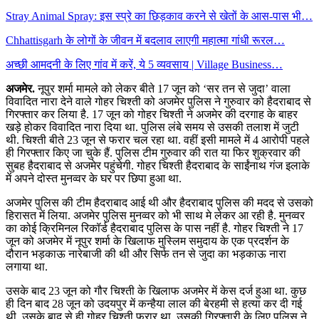
Stray Animal Spray: इस स्प्रे का छिड़काव करने से खेतों के आस-पास भी…
Chhattisgarh के लोगों के जीवन में बदलाव लाएगी महात्मा गांधी रूरल…
अच्छी आमदनी के लिए गांव में करें, ये 5 व्यवसाय | Village Business…
अजमेर.
नूपुर शर्मा मामले को लेकर बीते 17 जून को ‘सर तन से जुदा’ वाला
विवादित नारा देने वाले गोहर चिश्ती को अजमेर पुलिस ने गुरुवार को हैदराबाद से
गिरफ्तार कर लिया है. 17 जून को गोहर चिश्ती ने अजमेर की दरगाह के बाहर
खड़े होकर विवादित नारा दिया था. पुलिस लंबे समय से उसकी तलाश में जुटी
थी. चिश्ती बीते 23 जून से फरार चल रहा था. वहीं इसी मामले में 4 आरोपी पहले
ही गिरफ्तार किए जा चुके हैं. पुलिस टीम गुरुवार की रात या फिर शुक्रवार की
सुबह हैदराबाद से अजमेर पहुंचेगी. गोहर चिश्ती हैदराबाद के साईंनाथ गंज इलाके
में अपने दोस्त मुनव्वर के घर पर छिपा हुआ था.
अजमेर पुलिस की टीम हैदराबाद आई थी और हैदराबाद पुलिस की मदद से उसको
हिरासत में लिया. अजमेर पुलिस मुनव्वर को भी साथ मे लेकर आ रही है. मुनव्वर
का कोई क्रिमिनल रिकॉर्ड हैदराबाद पुलिस के पास नहीं है. गोहर चिश्ती ने 17
जून को अजमेर में नूपुर शर्मा के खिलाफ मुस्लिम समुदाय के एक प्रदर्शन के
दौरान भड़काऊ नारेबाजी की थी और सिर्फ तन से जुदा का भड़काऊ नारा
लगाया था.
उसके बाद 23 जून को गौर चिश्ती के खिलाफ अजमेर में केस दर्ज हुआ था. कुछ
ही दिन बाद 28 जून को उदयपुर में कन्हैया लाल की बेरहमी से हत्या कर दी गई
थी. उसके बाद से ही गोहर चिश्ती फरार था. उसकी गिरफ्तारी के लिए पुलिस ने