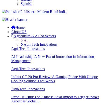
Spanish
Publisher - Modern Rural India
Home
About US
Agriculture & Allied Sectors
All
Agri-Tech Innovations
Agri-Tech Innovations
AI Leadership: A New Era of Innovation in Information
Management
Agri-Tech Innovations
Infinix GT 20 Pro Review: A Gaming Phone With Unique
Cooling Solution That Works
Agri-Tech Innovations
Fresh US Duties on Chinese Solar Import to Trigger India’s
Ascent as Global…