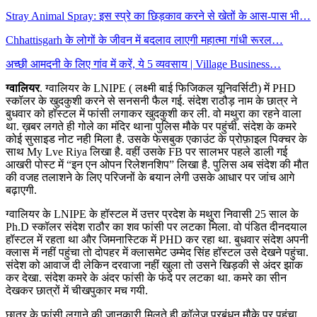
Stray Animal Spray: इस स्प्रे का छिड़काव करने से खेतों के आस-पास भी…
Chhattisgarh के लोगों के जीवन में बदलाव लाएगी महात्मा गांधी रूरल…
अच्छी आमदनी के लिए गांव में करें, ये 5 व्यवसाय | Village Business…
ग्वालियर
. ग्वालियर के LNIPE ( लक्ष्मी बाई फिजिकल यूनिवर्सिटी) में PHD
स्कॉलर के खुदकुशी करने से सनसनी फैल गई. संदेश राठौड़ नाम के छात्र ने
बुधवार को हॉस्टल में फांसी लगाकर खुदकुशी कर ली. वो मथुरा का रहने वाला
था. ख़बर लगते ही गोले का मंदिर थाना पुलिस मौके पर पहुंची. संदेश के कमरे
कोई सुसाइड नोट नही मिला है. उसके फेसबुक एकाउंट के प्रोफ़ाइल पिक्चर के
साथ My Lve Riya लिखा है. वहीं उसके FB पर सालभर पहले डाली गई
आखरी पोस्ट में “इन एन ओपन रिलेशनशिप” लिखा है. पुलिस अब संदेश की मौत
की वजह तलाशने के लिए परिजनों के बयान लेगी उसके आधार पर जांच आगे
बढ़ाएगी.
ग्वालियर के LNIPE के हॉस्टल में उत्तर प्रदेश के मथुरा निवासी 25 साल के
Ph.D स्कॉलर संदेश राठौर का शव फांसी पर लटका मिला. वो पंडित दीनदयाल
हॉस्टल में रहता था और जिमनास्टिक में PHD कर रहा था. बुधवार संदेश अपनी
क्लास में नहीं पहुंचा तो दोपहर में क्लासमेट उम्मेद सिंह हॉस्टल उसे देखने पहुंचा.
संदेश को आवाज दी लेकिन दरवाजा नहीं खुला तो उसने खिड़की से अंदर झांक
कर देखा. संदेश कमरे के अंदर फांसी के फंदे पर लटका था. कमरे का सीन
देखकर छात्रों में चीखपुकार मच गयी.
छात्र के फांसी लगाने की जानकारी मिलते ही कॉलेज प्रबंधन मौके पर पहुंचा