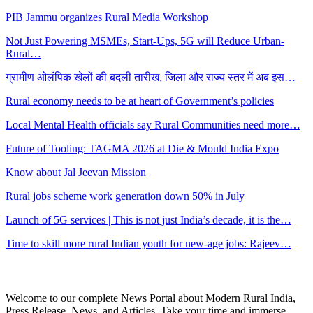
PIB Jammu organizes Rural Media Workshop
Not Just Powering MSMEs, Start-Ups, 5G will Reduce Urban-
Rural…
ग्रामीण ओलंपिक खेलों की बदली तारीख, जिला और राज्य स्तर में अब इस…
Rural economy needs to be at heart of Government’s policies
Local Mental Health officials say Rural Communities need more…
Future of Tooling: TAGMA 2026 at Die & Mould India Expo
Know about Jal Jeevan Mission
Rural jobs scheme work generation down 50% in July
Launch of 5G services | This is not just India’s decade, it is the…
Time to skill more rural Indian youth for new-age jobs: Rajeev…
Welcome to our complete News Portal about Modern Rural India,
Press Release, News, and Articles. Take your time and immerse