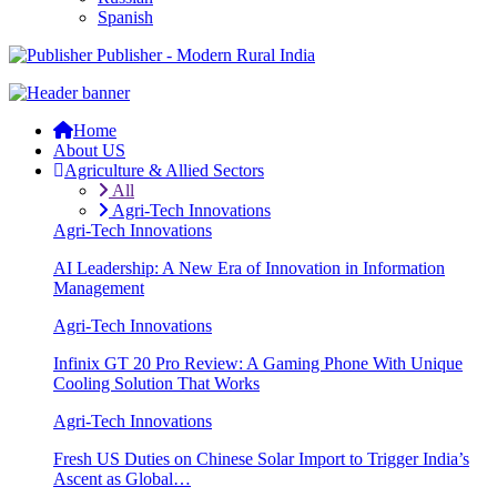
Spanish
Publisher - Modern Rural India
Home
About US
Agriculture & Allied Sectors
All
Agri-Tech Innovations
Agri-Tech Innovations
AI Leadership: A New Era of Innovation in Information
Management
Agri-Tech Innovations
Infinix GT 20 Pro Review: A Gaming Phone With Unique
Cooling Solution That Works
Agri-Tech Innovations
Fresh US Duties on Chinese Solar Import to Trigger India’s
Ascent as Global…