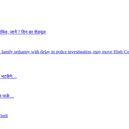
शामिल, जानें 7 दिन का शेड्यूल
nali’s family unhappy with delay in police investigation, may move High Co
ं भटकेंगे…
यल पार्क…
Hindi