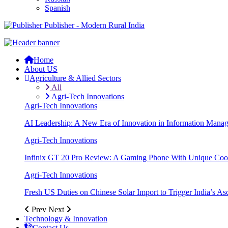
Spanish
Publisher - Modern Rural India
Home
About US
Agriculture & Allied Sectors
All
Agri-Tech Innovations
Agri-Tech Innovations
AI Leadership: A New Era of Innovation in Information Mana
Agri-Tech Innovations
Infinix GT 20 Pro Review: A Gaming Phone With Unique Cool
Agri-Tech Innovations
Fresh US Duties on Chinese Solar Import to Trigger India’s A
Prev
Next
Technology & Innovation
Contact Us