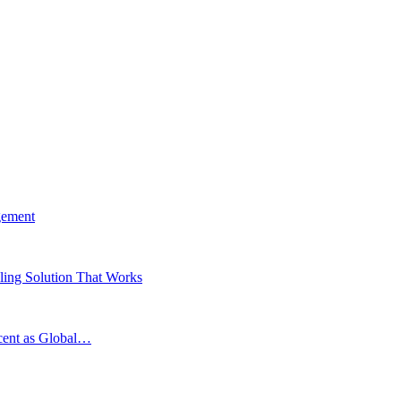
gement
ing Solution That Works
scent as Global…