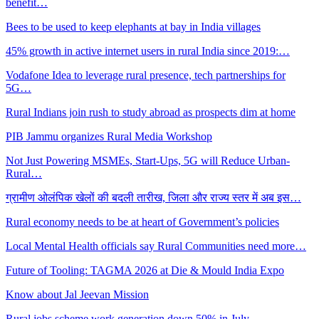
benefit…
Bees to be used to keep elephants at bay in India villages
45% growth in active internet users in rural India since 2019:…
Vodafone Idea to leverage rural presence, tech partnerships for
5G…
Rural Indians join rush to study abroad as prospects dim at home
PIB Jammu organizes Rural Media Workshop
Not Just Powering MSMEs, Start-Ups, 5G will Reduce Urban-
Rural…
ग्रामीण ओलंपिक खेलों की बदली तारीख, जिला और राज्य स्तर में अब इस…
Rural economy needs to be at heart of Government’s policies
Local Mental Health officials say Rural Communities need more…
Future of Tooling: TAGMA 2026 at Die & Mould India Expo
Know about Jal Jeevan Mission
Rural jobs scheme work generation down 50% in July