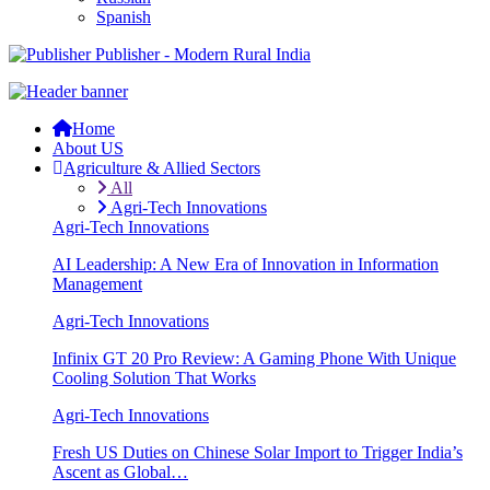
Spanish
Publisher - Modern Rural India
Home
About US
Agriculture & Allied Sectors
All
Agri-Tech Innovations
Agri-Tech Innovations
AI Leadership: A New Era of Innovation in Information
Management
Agri-Tech Innovations
Infinix GT 20 Pro Review: A Gaming Phone With Unique
Cooling Solution That Works
Agri-Tech Innovations
Fresh US Duties on Chinese Solar Import to Trigger India’s
Ascent as Global…