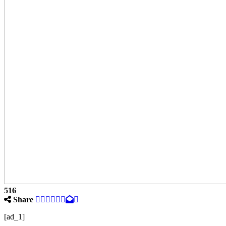
516
Share
[ad_1]