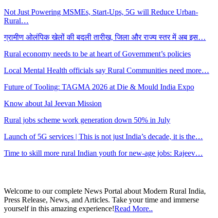
Not Just Powering MSMEs, Start-Ups, 5G will Reduce Urban-
Rural…
ग्रामीण ओलंपिक खेलों की बदली तारीख, जिला और राज्य स्तर में अब इस…
Rural economy needs to be at heart of Government’s policies
Local Mental Health officials say Rural Communities need more…
Future of Tooling: TAGMA 2026 at Die & Mould India Expo
Know about Jal Jeevan Mission
Rural jobs scheme work generation down 50% in July
Launch of 5G services | This is not just India’s decade, it is the…
Time to skill more rural Indian youth for new-age jobs: Rajeev…
Welcome to our complete News Portal about Modern Rural India,
Press Release, News, and Articles. Take your time and immerse
yourself in this amazing experience!
Read More..