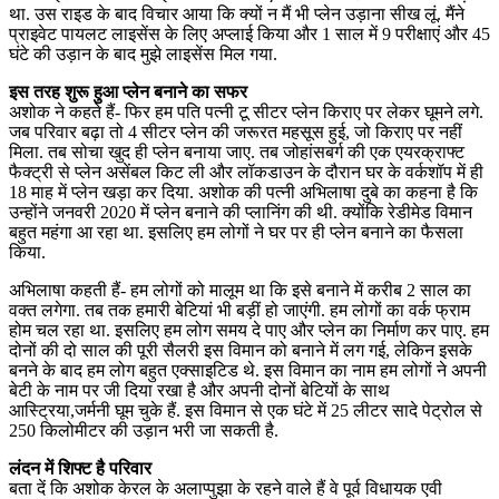
था. उस राइड के बाद विचार आया कि क्यों न मैं भी प्लेन उड़ाना सीख लूं. मैंने
प्राइवेट पायलट लाइसेंस के लिए अप्लाई किया और 1 साल में 9 परीक्षाएं और 45
घंटे की उड़ान के बाद मुझे लाइसेंस मिल गया.
इस तरह शुरू हुआ प्लेन बनाने का सफर
अशोक ने कहते हैं- फिर हम पति पत्नी टू सीटर प्लेन किराए पर लेकर घूमने लगे.
जब परिवार बढ़ा तो 4 सीटर प्लेन की जरूरत महसूस हुई, जो किराए पर नहीं
मिला. तब सोचा खुद ही प्लेन बनाया जाए. तब जोहांसबर्ग की एक एयरक्राफ्ट
फैक्ट्री से प्लेन असेंबल किट ली और लॉकडाउन के दौरान घर के वर्कशॉप में ही
18 माह में प्लेन खड़ा कर दिया. अशोक की पत्नी अभिलाषा दुबे का कहना है कि
उन्होंने जनवरी 2020 में प्लेन बनाने की प्लानिंग की थी. क्योंकि रेडीमेड विमान
बहुत महंगा आ रहा था. इसलिए हम लोगों ने घर पर ही प्लेन बनाने का फैसला
किया.
अभिलाषा कहती हैं- हम लोगों को मालूम था कि इसे बनाने में करीब 2 साल का
वक्त लगेगा. तब तक हमारी बेटियां भी बड़ीं हो जाएंगी. हम लोगों का वर्क फ्राम
होम चल रहा था. इसलिए हम लोग समय दे पाए और प्लेन का निर्माण कर पाए. हम
दोनों की दो साल की पूरी सैलरी इस विमान को बनाने में लग गई, लेकिन इसके
बनने के बाद हम लोग बहुत एक्साइटिड थे. इस विमान का नाम हम लोगों ने अपनी
बेटी के नाम पर जी दिया रखा है और अपनी दोनों बेटियों के साथ
आस्ट्रिया,जर्मनी घूम चुके हैं. इस विमान से एक घंटे में 25 लीटर सादे पेट्रोल से
250 किलोमीटर की उड़ान भरी जा सकती है.
लंदन में शिफ्ट है परिवार
बता दें कि अशोक केरल के अलाप्पुझा के रहने वाले हैं वे पूर्व विधायक एवी