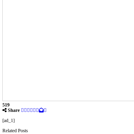
519
Share
[ad_1]
Related Posts