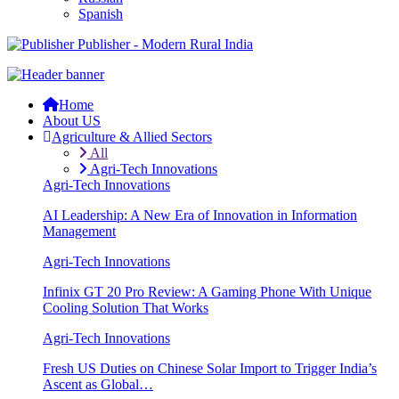
Spanish
Publisher - Modern Rural India
Home
About US
Agriculture & Allied Sectors
All
Agri-Tech Innovations
Agri-Tech Innovations
AI Leadership: A New Era of Innovation in Information
Management
Agri-Tech Innovations
Infinix GT 20 Pro Review: A Gaming Phone With Unique
Cooling Solution That Works
Agri-Tech Innovations
Fresh US Duties on Chinese Solar Import to Trigger India’s
Ascent as Global…