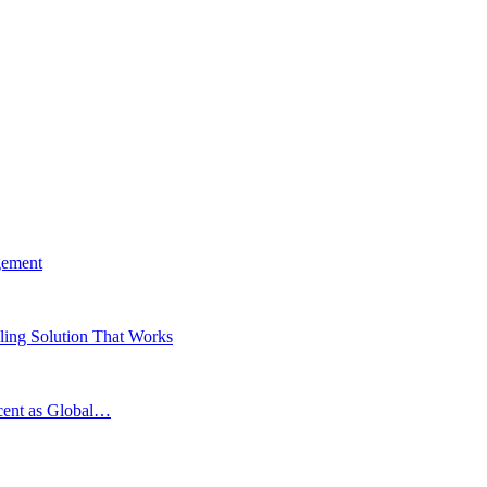
gement
ing Solution That Works
scent as Global…