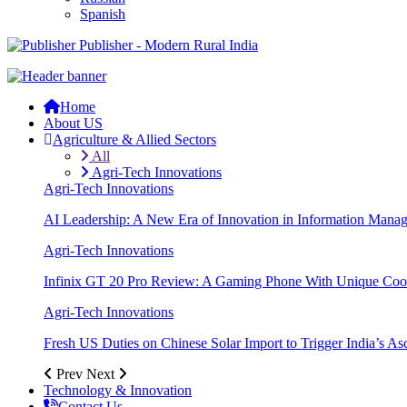
Spanish
Publisher - Modern Rural India
Home
About US
Agriculture & Allied Sectors
All
Agri-Tech Innovations
Agri-Tech Innovations
AI Leadership: A New Era of Innovation in Information Mana
Agri-Tech Innovations
Infinix GT 20 Pro Review: A Gaming Phone With Unique Cool
Agri-Tech Innovations
Fresh US Duties on Chinese Solar Import to Trigger India’s A
Prev
Next
Technology & Innovation
Contact Us