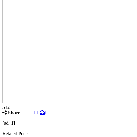
512
Share
[ad_1]
Related Posts