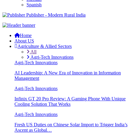
Spanish
Publisher - Modern Rural India
Home
About US
Agriculture & Allied Sectors
All
Agri-Tech Innovations
Agri-Tech Innovations
AI Leadership: A New Era of Innovation in Information
Management
Agri-Tech Innovations
Infinix GT 20 Pro Review: A Gaming Phone With Unique
Cooling Solution That Works
Agri-Tech Innovations
Fresh US Duties on Chinese Solar Import to Trigger India’s
Ascent as Global…