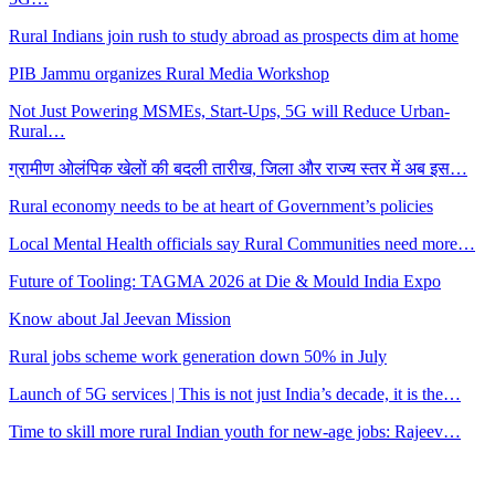
Rural Indians join rush to study abroad as prospects dim at home
PIB Jammu organizes Rural Media Workshop
Not Just Powering MSMEs, Start-Ups, 5G will Reduce Urban-
Rural…
ग्रामीण ओलंपिक खेलों की बदली तारीख, जिला और राज्य स्तर में अब इस…
Rural economy needs to be at heart of Government’s policies
Local Mental Health officials say Rural Communities need more…
Future of Tooling: TAGMA 2026 at Die & Mould India Expo
Know about Jal Jeevan Mission
Rural jobs scheme work generation down 50% in July
Launch of 5G services | This is not just India’s decade, it is the…
Time to skill more rural Indian youth for new-age jobs: Rajeev…