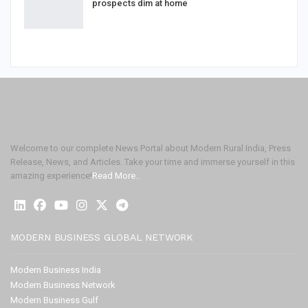
prospects dim at home
Welcome to our complete News Portal about Modern Rural India, Press
Release, News, and Articles. Take your time and immerse yourself in this
amazing experience!
Read More..
MODERN BUSINESS GLOBAL NETWORK
Modern Business India
Modern Business Network
Modern Business Gulf