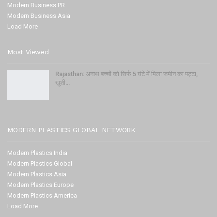
Modern Business PR
Modern Business Asia
Load More
Most Viewed
Rajasthan: अनाथ बच्चों को सिर्फ 5 घंटे में मिला जमीन का पट्टा,
खुशी…
MODERN PLASTICS GLOBAL NETWORK
Modern Plastics India
Modern Plastics Global
Modern Plastics Asia
Modern Plastics Europe
Modern Plastics America
Load More