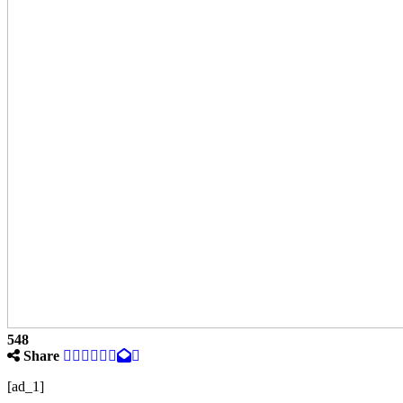
548
Share
[ad_1]