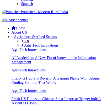
Spanish
Publisher - Modern Rural India
Home
About US
Agriculture & Allied Sectors
All
Agri-Tech Innovations
Agri-Tech Innovations
AI Leadership: A New Era of Innovation in Information
Management
Agri-Tech Innovations
Infinix GT 20 Pro Review: A Gaming Phone With Unique
Cooling Solution That Works
Agri-Tech Innovations
Fresh US Duties on Chinese Solar Import to Trigger India’s
Ascent as Global…