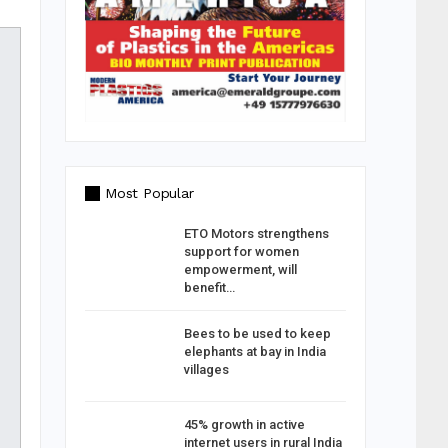
Most Popular
g: TAGMA
ETO Motors strengthens
ld India
support for women
empowerment, will
benefit…
Jeevan
Bees to be used to keep
elephants at bay in India
villages
me work
45% growth in active
 50% in
internet users in rural India