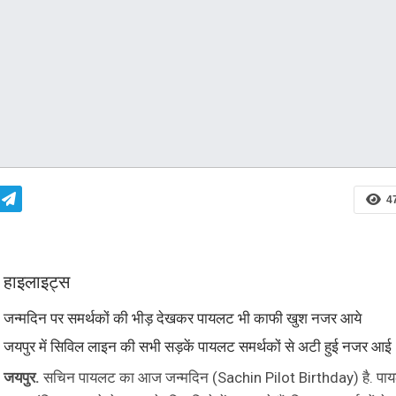
July
Launch of 5G ser
This is not just In
decade, it is the
Time to skill more
Indian youth for
jobs: Rajeev…
4
हाइलाइट्स
जन्मदिन पर समर्थकों की भीड़ देखकर पायलट भी काफी खुश नजर आये
जयपुर में सिविल लाइन की सभी सड़कें पायलट समर्थकों से अटी हुई नजर आई
जयपुर.
सचिन पायलट का आज जन्मदिन (Sachin Pilot Birthday) है. पा