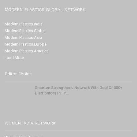
MODERN PLASTICS GLOBAL NETWORK
Modern Plastics India
Modern Plastics Global
Modern Plastics Asia
Modern Plastics Europe
Modern Plastics America
Load More
Editor Choice
Smarten Strengthens Network With Goal Of 350+
Distributors In FY…
WOMEN INDIA NETWORK