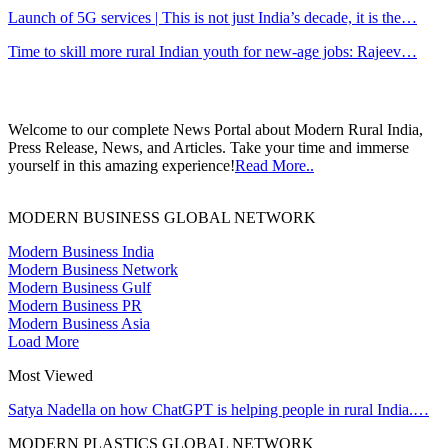
Launch of 5G services | This is not just India’s decade, it is the…
Time to skill more rural Indian youth for new-age jobs: Rajeev…
Welcome to our complete News Portal about Modern Rural India,
Press Release, News, and Articles. Take your time and immerse
yourself in this amazing experience!
Read More..
MODERN BUSINESS GLOBAL NETWORK
Modern Business India
Modern Business Network
Modern Business Gulf
Modern Business PR
Modern Business Asia
Load More
Most Viewed
Satya Nadella on how ChatGPT is helping people in rural India.…
MODERN PLASTICS GLOBAL NETWORK