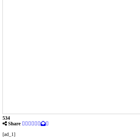
534
Share
[ad_1]