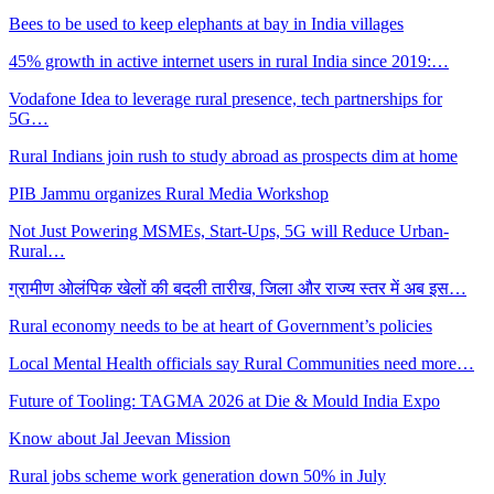
Bees to be used to keep elephants at bay in India villages
45% growth in active internet users in rural India since 2019:…
Vodafone Idea to leverage rural presence, tech partnerships for
5G…
Rural Indians join rush to study abroad as prospects dim at home
PIB Jammu organizes Rural Media Workshop
Not Just Powering MSMEs, Start-Ups, 5G will Reduce Urban-
Rural…
ग्रामीण ओलंपिक खेलों की बदली तारीख, जिला और राज्य स्तर में अब इस…
Rural economy needs to be at heart of Government’s policies
Local Mental Health officials say Rural Communities need more…
Future of Tooling: TAGMA 2026 at Die & Mould India Expo
Know about Jal Jeevan Mission
Rural jobs scheme work generation down 50% in July