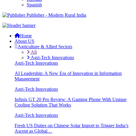
Spanish
Publisher - Modern Rural India
Home
About US
Agriculture & Allied Sectors
All
Agri-Tech Innovations
Agri-Tech Innovations
AI Leadership: A New Era of Innovation in Information
Management
Agri-Tech Innovations
Infinix GT 20 Pro Review: A Gaming Phone With Unique
Cooling Solution That Works
Agri-Tech Innovations
Fresh US Duties on Chinese Solar Import to Trigger India’s
Ascent as Global…