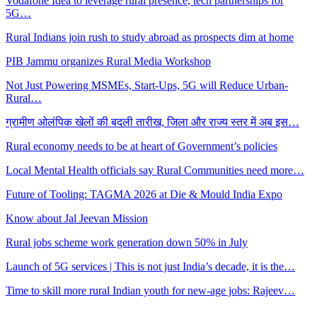
Vodafone Idea to leverage rural presence, tech partnerships for
5G…
Rural Indians join rush to study abroad as prospects dim at home
PIB Jammu organizes Rural Media Workshop
Not Just Powering MSMEs, Start-Ups, 5G will Reduce Urban-
Rural…
ग्रामीण ओलंपिक खेलों की बदली तारीख, जिला और राज्य स्तर में अब इस…
Rural economy needs to be at heart of Government’s policies
Local Mental Health officials say Rural Communities need more…
Future of Tooling: TAGMA 2026 at Die & Mould India Expo
Know about Jal Jeevan Mission
Rural jobs scheme work generation down 50% in July
Launch of 5G services | This is not just India’s decade, it is the…
Time to skill more rural Indian youth for new-age jobs: Rajeev…