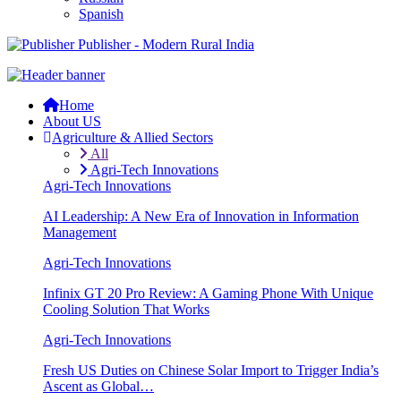
Spanish
Publisher - Modern Rural India
Home
About US
Agriculture & Allied Sectors
All
Agri-Tech Innovations
Agri-Tech Innovations
AI Leadership: A New Era of Innovation in Information
Management
Agri-Tech Innovations
Infinix GT 20 Pro Review: A Gaming Phone With Unique
Cooling Solution That Works
Agri-Tech Innovations
Fresh US Duties on Chinese Solar Import to Trigger India’s
Ascent as Global…