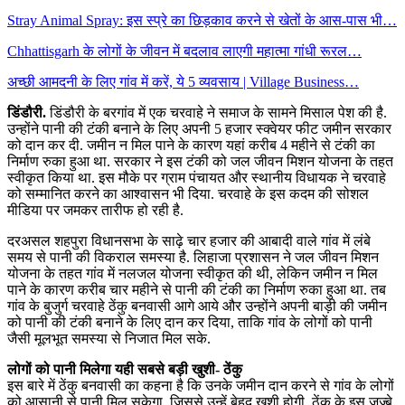
Stray Animal Spray: इस स्प्रे का छिड़काव करने से खेतों के आस-पास भी…
Chhattisgarh के लोगों के जीवन में बदलाव लाएगी महात्मा गांधी रूरल…
अच्छी आमदनी के लिए गांव में करें, ये 5 व्यवसाय | Village Business…
डिंडौरी.
डिंडौरी के बरगांव में एक चरवाहे ने समाज के सामने मिसाल पेश की है.
उन्होंने पानी की टंकी बनाने के लिए अपनी 5 हजार स्क्वेयर फीट जमीन सरकार
को दान कर दी. जमीन न मिल पाने के कारण यहां करीब 4 महीने से टंकी का
निर्माण रुका हुआ था. सरकार ने इस टंकी को जल जीवन मिशन योजना के तहत
स्वीकृत किया था. इस मौके पर ग्राम पंचायत और स्थानीय विधायक ने चरवाहे
को सम्मानित करने का आश्वासन भी दिया. चरवाहे के इस कदम की सोशल
मीडिया पर जमकर तारीफ हो रही है.
दरअसल शहपुरा विधानसभा के साढ़े चार हजार की आबादी वाले गांव में लंबे
समय से पानी की विकराल समस्या है. लिहाजा प्रशासन ने जल जीवन मिशन
योजना के तहत गांव में नलजल योजना स्वीकृत की थी, लेकिन जमीन न मिल
पाने के कारण करीब चार महीने से पानी की टंकी का निर्माण रुका हुआ था. तब
गांव के बुजुर्ग चरवाहे ठेंकु बनवासी आगे आये और उन्होंने अपनी बाड़ी की जमीन
को पानी की टंकी बनाने के लिए दान कर दिया, ताकि गांव के लोगों को पानी
जैसी मूलभूत समस्या से निजात मिल सके.
लोगों को पानी मिलेगा यही सबसे बड़ी खुशी- ठेंकु
इस बारे में ठेंकु बनवासी का कहना है कि उनके जमीन दान करने से गांव के लोगों
को आसानी से पानी मिल सकेगा, जिससे उन्हें बेहद खुशी होगी. ठेंकु के इस जज्बे